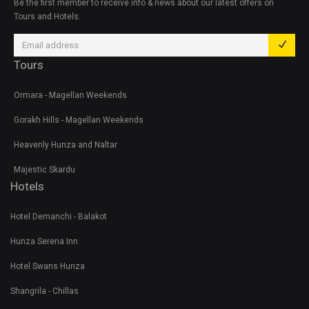
Be the first member to receive info & news about our latest offers on
Tours and Hotels.
Tours
Ormara - Magellan Weekends
Gorakh Hills - Magellan Weekends
Heavenly Hunza and Naltar
Majestic Skardu
Hotels
Hotel Demanchi - Balakot
Hunza Serena Inn
Hotel Swans Hunza
Shangrila - Chillas