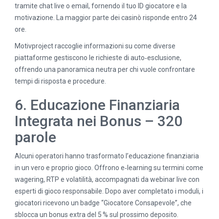
tramite chat live o email, fornendo il tuo ID giocatore e la
motivazione. La maggior parte dei casinò risponde entro 24
ore.
Motivproject raccoglie informazioni su come diverse
piattaforme gestiscono le richieste di auto‑esclusione,
offrendo una panoramica neutra per chi vuole confrontare
tempi di risposta e procedure.
6. Educazione Finanziaria
Integrata nei Bonus – 320
parole
Alcuni operatori hanno trasformato l’educazione finanziaria
in un vero e proprio gioco. Offrono e‑learning su termini come
wagering, RTP e volatilità, accompagnati da webinar live con
esperti di gioco responsabile. Dopo aver completato i moduli, i
giocatori ricevono un badge “Giocatore Consapevole”, che
sblocca un bonus extra del 5 % sul prossimo deposito.