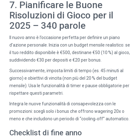
7. Pianificare le Buone
Risoluzioni di Gioco per il
2025 – 340 parole
Il nuovo anno è l’occasione perfetta per definire un piano
d’azione personale. Inizia con un budget mensile realistico: se
il tuo reddito disponibile è €500, destinane €50 (10 %) al gioco,
suddividendo €30 per depositi e €20 per bonus.
Successivamente, imposta limiti di tempo (es. 45 minuti al
giorno) e obiettivi di vincita (non più del 20 % del budget
mensile). Usa le funzionalità di timer e pause obbligatorie per
rispettare questi parametri.
Integra le nuove funzionalità di consapevolezza con le
promozioni: scegli solo i bonus che offrono wagering 20x o
meno e che includono un periodo di “cooling‑off” automatico.
Checklist di fine anno