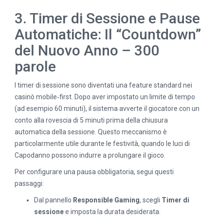
3. Timer di Sessione e Pause
Automatiche: Il “Countdown”
del Nuovo Anno – 300
parole
I timer di sessione sono diventati una feature standard nei
casinò mobile‑first. Dopo aver impostato un limite di tempo
(ad esempio 60 minuti), il sistema avverte il giocatore con un
conto alla rovescia di 5 minuti prima della chiusura
automatica della sessione. Questo meccanismo è
particolarmente utile durante le festività, quando le luci di
Capodanno possono indurre a prolungare il gioco.
Per configurare una pausa obbligatoria, segui questi
passaggi:
Dal pannello
Responsible Gaming
, scegli
Timer di
sessione
e imposta la durata desiderata.