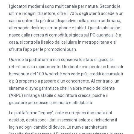
I giocatori moderni sono multicanale per natura. Secondo le
ultime indagini di settore, oltre il 70 % degli utenti accede a un
casinò online da più di un dispositivo nella stessa settimana,
alternando desktop, smartphone e tablet. Questa abitudine
nasce dalla ricerca di comodità: si gioca sul PC quando si è a
casa, si controlla il saldo dal cellulare in metropolitana e si
sfrutta l’app per le promozioni push.
Quando la piattaforma non conserva lo stato di gioco, la
retention cala rapidamente. Un cliente che perde un bonus di
benvenuto del 100 % perché non vede più i crediti accumulati
è più propenso a passare a un concorrente. Al contrario, un
sistema di sync garantisce che il valore medio del cliente
(ARPU) rimanga stabile o addirittura cresca, poiché il
giocatore percepisce continuità e affidabilità.
Le piattaforme “legacy”, nate in un’epoca dominata dal
desktop, gestiscono i dati in sessioni isolate e richiedono il
login ad ogni cambio di device. Le nuove architetture