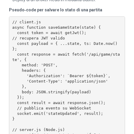
Pseudo‑code per salvare lo stato di una partita
// client.js

async function saveGameState(state) {

  const token = await getJwt();               
// recupera JWT valido

  const payload = { ...state, ts: Date.now() 
};

  const response = await fetch('/api/game/sta
te', {

    method: 'POST',

    headers: { 

      'Authorization': `Bearer ${token}`,

      'Content-Type': 'application/json'

    },

    body: JSON.stringify(payload)

  });

  const result = await response.json();

  // pubblica evento su WebSocket

  socket.emit('stateUpdated', result);

}

// server.js (Node.js)
