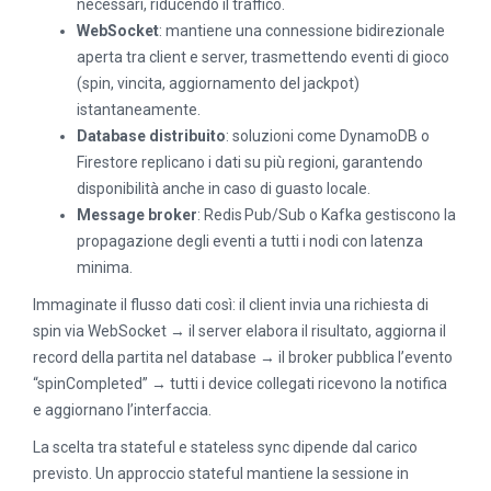
necessari, riducendo il traffico.
WebSocket
: mantiene una connessione bidirezionale
aperta tra client e server, trasmettendo eventi di gioco
(spin, vincita, aggiornamento del jackpot)
istantaneamente.
Database distribuito
: soluzioni come DynamoDB o
Firestore replicano i dati su più regioni, garantendo
disponibilità anche in caso di guasto locale.
Message broker
: Redis Pub/Sub o Kafka gestiscono la
propagazione degli eventi a tutti i nodi con latenza
minima.
Immaginate il flusso dati così: il client invia una richiesta di
spin via WebSocket → il server elabora il risultato, aggiorna il
record della partita nel database → il broker pubblica l’evento
“spinCompleted” → tutti i device collegati ricevono la notifica
e aggiornano l’interfaccia.
La scelta tra stateful e stateless sync dipende dal carico
previsto. Un approccio stateful mantiene la sessione in