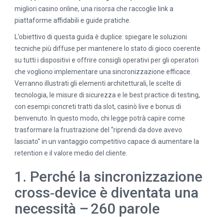
migliori casino online
, una risorsa che raccoglie link a
piattaforme affidabili e guide pratiche.
L’obiettivo di questa guida è duplice: spiegare le soluzioni
tecniche più diffuse per mantenere lo stato di gioco coerente
su tutti i dispositivi e offrire consigli operativi per gli operatori
che vogliono implementare una sincronizzazione efficace.
Verranno illustrati gli elementi architetturali, le scelte di
tecnologia, le misure di sicurezza e le best practice di testing,
con esempi concreti tratti da slot, casinò live e bonus di
benvenuto. In questo modo, chi legge potrà capire come
trasformare la frustrazione del “riprendi da dove avevo
lasciato” in un vantaggio competitivo capace di aumentare la
retention e il valore medio del cliente.
1. Perché la sincronizzazione
cross‑device è diventata una
necessità – 260 parole