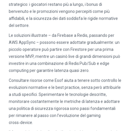
strategico: i giocatori restano più a lungo, i bonus di
benvenuto e le promozioni vengono percepiti come più
affidabili, e la sicurezza dei dati soddisfa le rigide normative
del settore.
Le soluzioni illustrate – da Firebase a Redis, passando per
AWS AppSync – possono essere adottate gradualmente: un
piccolo operatore può partire con Firestore per una prima
versione MVP, mentre un casinò live di grandi dimensioni può
investire in una combinazione di Redis Pub/Sub e edge
computing per garantire latenza quasi zero.
Consultare risorse come Esof aiuta a tenere sotto controllo le
evoluzioni normative e le best practice, senza però attribuirle
a studi specifici. Sperimentare le tecnologie descritte,
monitorare costantemente le metriche di latenza e adottare
una politica di sicurezza rigorosa sono passi fondamentali
per rimanere al passo con l’evoluzione del gaming
cross‑device.