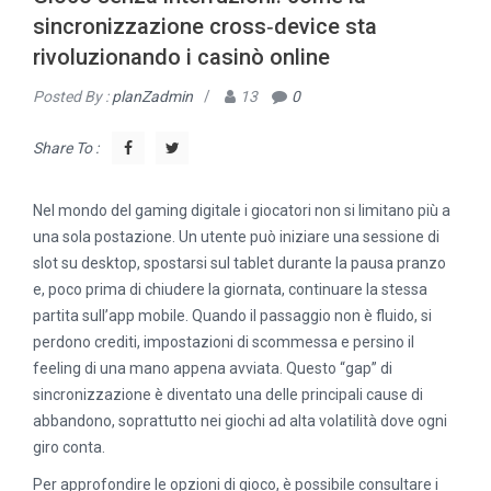
sincronizzazione cross‑device sta
rivoluzionando i casinò online
Posted By :
planZadmin
/
13
0
Share To :
Nel mondo del gaming digitale i giocatori non si limitano più a
una sola postazione. Un utente può iniziare una sessione di
slot su desktop, spostarsi sul tablet durante la pausa pranzo
e, poco prima di chiudere la giornata, continuare la stessa
partita sull’app mobile. Quando il passaggio non è fluido, si
perdono crediti, impostazioni di scommessa e persino il
feeling di una mano appena avviata. Questo “gap” di
sincronizzazione è diventato una delle principali cause di
abbandono, soprattutto nei giochi ad alta volatilità dove ogni
giro conta.
Per approfondire le opzioni di gioco, è possibile consultare i