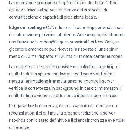
La percezione di un gioco “lag‑free” dipende da tre fattori:
distanza fisica dal server, efficienza del protocollo di
comunicazione e capacità di predizione locale.
Edge computing
e CDN riducono il round‑trip portando i nodi
di elaborazione più vicino all’utente. Ad esempio, distribuendo
una funzione Lambda@Edge in prossimità di New York, un
giocatore americano può ricevere la risposta di una spin in
meno di 50 ms, rispetto ai 120 ms di un data‑center europeo.
La predizione client‑side consiste nel calcolare in anticipo il
risultato di una spin basandosi su seed condivisi. Il client
mostra l’animazione immediatamente, mentre il server
verifica la correttezza in background; in caso di mismatch, il
risultato finale viene corretto senza interrompere il flusso.
Per garantire la coerenza, è necessario implementare un
reconciliation: il client invia la propria predizione, il server
risponde con lo stato definitivo e il client sincronizza eventuali
differenze.