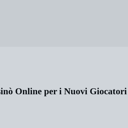
inò Online per i Nuovi Giocatori