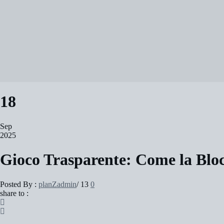
18
Sep
2025
Gioco Trasparente: Come la Bloc
Posted By :
planZadmin
/
13
0
share to :