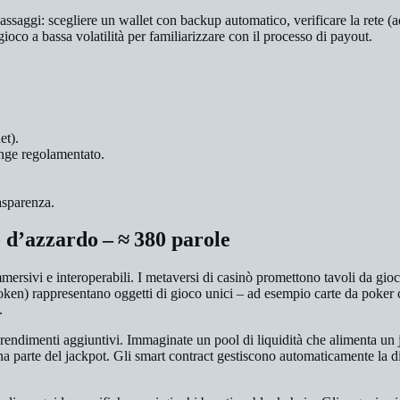
 passaggi: scegliere un wallet con backup automatico, verificare la rete
ioco a bassa volatilità per familiarizzare con il processo di payout.
et).
nge regolamentato.
rasparenza.
o d’azzardo – ≈ 380 parole
mersivi e interoperabili. I metaversi di casinò promettono tavoli da gioc
oken) rappresentano oggetti di gioco unici – ad esempio carte da poker c
.
endimenti aggiuntivi. Immaginate un pool di liquidità che alimenta un j
 parte del jackpot. Gli smart contract gestiscono automaticamente la dist