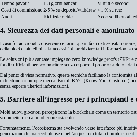
Tempo payout
1‑3 giorni bancari
Minuti o secondi
Costi di commissione
2‑5 % su depositi/withdraw
< 1 % su rete
Audit
Richiede richiesta
Accesso libero al le
4. Sicurezza dei dati personali e anonimato 
I casinò tradizionali conservano enormi quantità di dati sensibili (nome,
della blockchain elimina la necessità di archiviare tali informazioni su s
Le soluzioni più avanzate impiegano zero‑knowledge proofs (ZKP) e zk‑S
fondi sufficienti per scommettere senza esporre il proprio saldo o i detta
Dal punto di vista normativo, queste tecniche facilitano la conformità al
richiedono comunque meccanismi di KYC (Know Your Customer) per prev
senza esporre ulteriori informazioni.
5. Barriere all’ingresso per i principianti 
Molti nuovi giocatori percepiscono la blockchain come un territorio ostil
scommettere crea un ulteriore ostacolo.
Fortunatamente, l’ecosistema sta evolvendo verso interfacce più intuiti
generazione di una seed phrase e nell’acquisto di token tramite carte di c