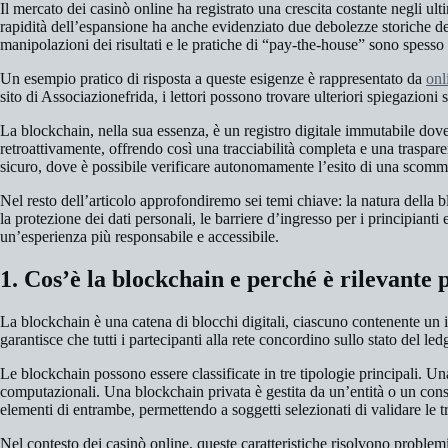
Il mercato dei casinò online ha registrato una crescita costante negli ult
rapidità dell’espansione ha anche evidenziato due debolezze storiche del s
manipolazioni dei risultati e le pratiche di “pay‑the‑house” sono spesso a
Un esempio pratico di risposta a queste esigenze è rappresentato da
onl
sito di Associazionefrida, i lettori possono trovare ulteriori spiegazi
La blockchain, nella sua essenza, è un registro digitale immutabile dove 
retroattivamente, offrendo così una tracciabilità completa e una traspar
sicuro, dove è possibile verificare autonomamente l’esito di una scomme
Nel resto dell’articolo approfondiremo sei temi chiave: la natura della b
la protezione dei dati personali, le barriere d’ingresso per i principiant
un’esperienza più responsabile e accessibile.
1. Cos’è la blockchain e perché è rilevante 
La blockchain è una catena di blocchi digitali, ciascuno contenente un 
garantisce che tutti i partecipanti alla rete concordino sullo stato del led
Le blockchain possono essere classificate in tre tipologie principali. U
computazionali. Una blockchain privata è gestita da un’entità o un cons
elementi di entrambe, permettendo a soggetti selezionati di validare le t
Nel contesto dei casinò online, queste caratteristiche risolvono proble