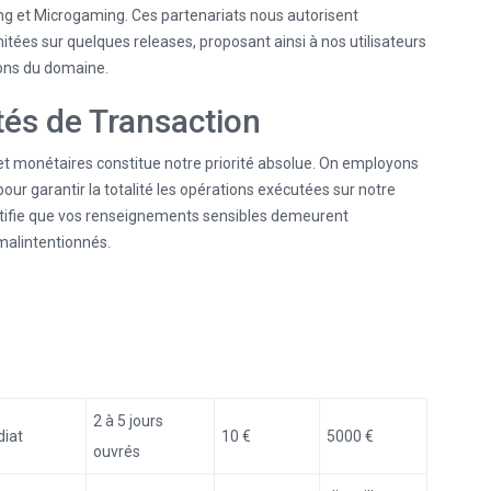
g et Microgaming. Ces partenariats nous autorisent
itées sur quelques releases, proposant ainsi à nos utilisateurs
ions du domaine.
ités de Transaction
t monétaires constitue notre priorité absolue. On employons
ur garantir la totalité les opérations exécutées sur notre
ertifie que vos renseignements sensibles demeurent
 malintentionnés.
2 à 5 jours
iat
10 €
5000 €
ouvrés