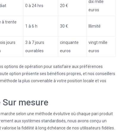
dix mille
iat
0 à 24 hrs
20 €
euros
 à trente
1 à 6 h
30 €
Illimité
ois jours
3 à 7 jours
cinquante
vingt mille
s
ouvrables
euros
euros
os options de opération pour satisfaire aux préférences
Toute option présente ses bénéfices propres, et nos conseillers
 méthode la plus convenable à votre position locale et vos
 Sur mesure
arche selon une méthode évolutive où chaque pari produit
airement aux systèmes standardisés, nous avons conçu un
valorise la fidélité à long échéance de nos utilisateurs fidèles.