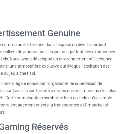
é
ertissement Genuine
é comme une référence dans l’espace du divertissement
 milliers de joueurs tous les jour qui quêtent des expériences
s réels. Nous avons développé un environnement où le chance
ainsi une atmosphère exclusive qui évoque l’excitation des
e du jeu à chez soi.
licence légale émise par l’organisme de supervision de
tissant ainsi la conformité avec les normes mondiaux les plus
eb. Cette homologation symbolise bien au-delà qu’un simple
notre engagement envers la transparence et l’impartialité
rs.
e Gaming Réservés