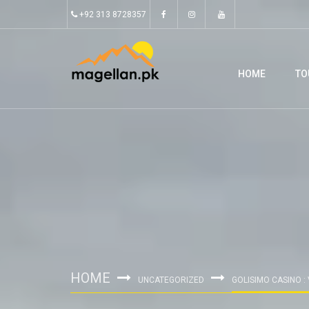
+92 313 8728357
HOME
TO
HOME
UNCATEGORIZED
GOLISIMO CASINO :