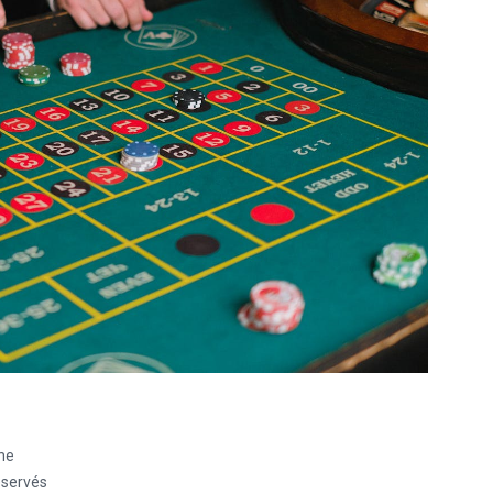
ne
éservés