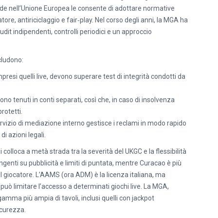
ede nell’Unione Europea le consente di adottare normative
tore, antiriciclaggio e fair‑play. Nel corso degli anni, la MGA ha
dit indipendenti, controlli periodici e un approccio
cludono:
compresi quelli live, devono superare test di integrità condotti da
sono tenuti in conti separati, così che, in caso di insolvenza
rotetti.
rvizio di mediazione interno gestisce i reclami in modo rapido
i azioni legali.
 colloca a metà strada tra la severità del UKGC e la flessibilità
ingenti su pubblicità e limiti di puntata, mentre Curacao è più
l giocatore. L’AAMS (ora ADM) è la licenza italiana, ma
e può limitare l’accesso a determinati giochi live. La MGA,
 gamma più ampia di tavoli, inclusi quelli con jackpot
icurezza.