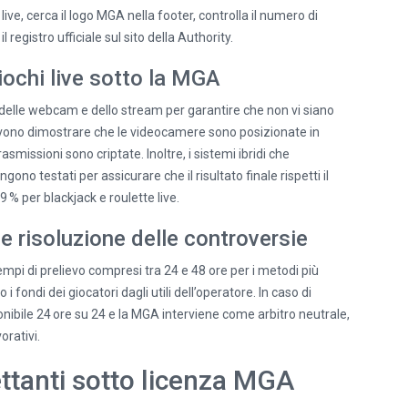
 live, cerca il logo MGA nella footer, controlla il numero di
registro ufficiale sul sito della Authority.
giochi live sotto la MGA
ica delle webcam e dello stream per garantire che non vi siano
evono dimostrare che le videocamere sono posizionate in
smissioni sono criptate. Inoltre, i sistemi ibridi che
no testati per assicurare che il risultato finale rispetti il
 % per blackjack e roulette live.
e risoluzione delle controversie
pi di prelievo compresi tra 24 e 48 ore per i metodi più
fondi dei giocatori dagli utili dell’operatore. In caso di
sponibile 24 ore su 24 e la MGA interviene come arbitro neutrale,
orativi.
lettanti sotto licenza MGA