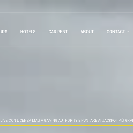
URS
HOTELS
CAR RENT
ABOUT
CONTACT
Ò LIVE CON LICENZA MALTA GAMING AUTHORITY E PUNTARE AI JACKPOT PIÙ GRA