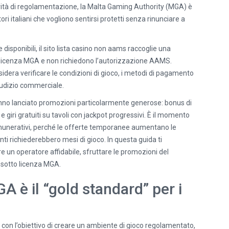
rità di regolamentazione, la Malta Gaming Authority (MGA) è
ori italiani che vogliono sentirsi protetti senza rinunciare a
isponibili, il sito
lista casino non aams
raccoglie una
 licenza MGA e non richiedono l’autorizzazione AAMS.
esidera verificare le condizioni di gioco, i metodi di pagamento
iudizio commerciale.
e hanno lanciato promozioni particolarmente generose: bonus di
 giri gratuiti su tavoli con jackpot progressivi. È il momento
remunerativi, perché le offerte temporanee aumentano le
ti richiederebbero mesi di gioco. In questa guida ti
n operatore affidabile, sfruttare le promozioni del
i sotto licenza MGA.
A è il “gold standard” per i
con l’obiettivo di creare un ambiente di gioco regolamentato,