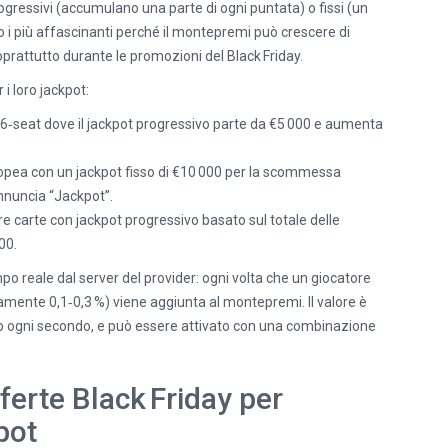
rogressivi (accumulano una parte di ogni puntata) o fissi (un
 i più affascinanti perché il montepremi può crescere di
soprattutto durante le promozioni del Black Friday.
i loro jackpot:
 6‑seat dove il jackpot progressivo parte da €5 000 e aumenta
ropea con un jackpot fisso di €10 000 per la scommessa
nnuncia “Jackpot”.
e carte con jackpot progressivo basato sul totale delle
00.
o reale dal server del provider: ogni volta che un giocatore
mente 0,1‑0,3 %) viene aggiunta al montepremi. Il valore è
ato ogni secondo, e può essere attivato con una combinazione
ferte Black Friday per
pot