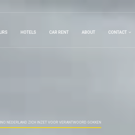
URS
HOTELS
CAR RENT
ABOUT
CONTACT
INO NEDERLAND ZICH INZET VOOR VERANTWOORD GOKKEN