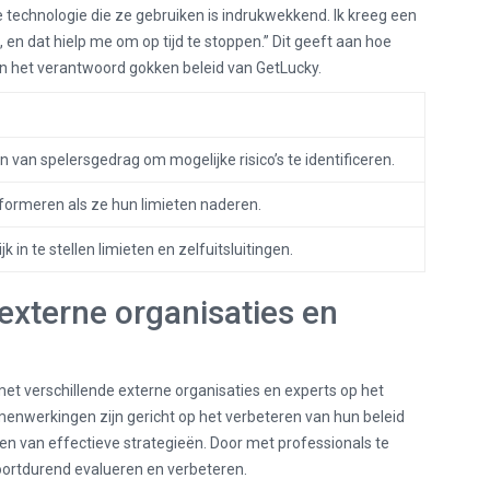
e technologie die ze gebruiken is indrukwekkend. Ik kreeg een
, en dat hielp me om op tijd te stoppen.” Dit geeft aan hoe
an het verantwoord gokken beleid van GetLucky.
 van spelersgedrag om mogelijke risico’s te identificeren.
formeren als ze hun limieten naderen.
k in te stellen limieten en zelfuitsluitingen.
xterne organisaties en
t verschillende externe organisaties en experts op het
enwerkingen zijn gericht op het verbeteren van hun beleid
n van effectieve strategieën. Door met professionals te
ortdurend evalueren en verbeteren.