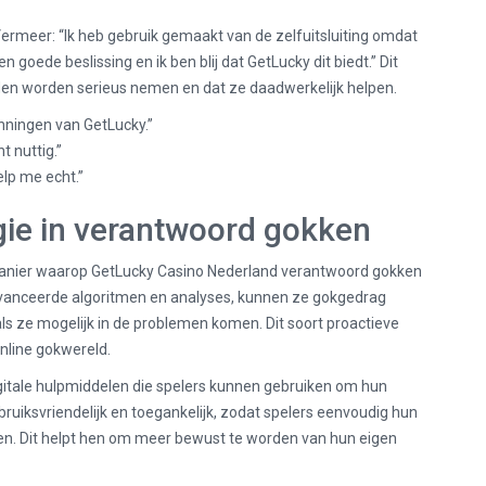
ermeer: “Ik heb gebruik gemaakt van de zelfuitsluiting omdat
n goede beslissing en ik ben blij dat GetLucky dit biedt.” Dit
oden worden serieus nemen en dat ze daadwerkelijk helpen.
nningen van GetLucky.”
 nuttig.”
elp me echt.”
gie in verantwoord gokken
e manier waarop GetLucky Casino Nederland verantwoord gokken
vanceerde algoritmen en analyses, kunnen ze gokgedrag
ls ze mogelijk in de problemen komen. Dit soort proactieve
nline gokwereld.
gitale hulpmiddelen die spelers kunnen gebruiken om hun
bruiksvriendelijk en toegankelijk, zodat spelers eenvoudig hun
n. Dit helpt hen om meer bewust te worden van hun eigen