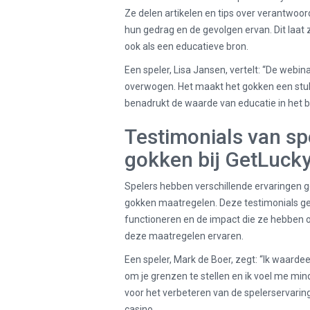
Ze delen artikelen en tips over verantwo
hun gedrag en de gevolgen ervan. Dit laat 
ook als een educatieve bron.
Een speler, Lisa Jansen, vertelt: “De webina
overwogen. Het maakt het gokken een stuk m
benadrukt de waarde van educatie in het 
Testimonials van sp
gokken bij GetLuck
Spelers hebben verschillende ervaringen g
gokken maatregelen. Deze testimonials geve
functioneren en de impact die ze hebben op
deze maatregelen ervaren.
Een speler, Mark de Boer, zegt: “Ik waard
om je grenzen te stellen en ik voel me minde
voor het verbeteren van de spelerservarin
casino.