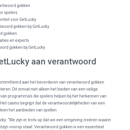
rantwoord gokken
or spelers
riteit voor GetLucky
twoord gokken bij GetLucky
rd gokken
ties en experts
oord gokken bij GetLucky
GetLucky aan verantwoord
committeerd aan het bevorderen van verantwoord gokken
teren. Dit omvat niet alleen het bieden van een veilige
van programma’s die spelers helpen bij het herkennen van
Het casino begrijpt dat de verantwoordelijkheden van een
leen het aanbieden van spellen.
ky: “We zijn er trots op dat we een omgeving creëren waarin
welzijn voorop staat. Verantwoord gokken is een essentieel