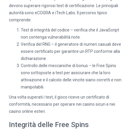
devono superare rigorosi test di certificazione. Le principali
autorità sono eCOGRA e iTech Labs. Il percorso tipico
comprende:
Test di integrità del codice – verifica che il JavaScript
non contenga vulnerabilità note.
Verifica del RNG – il generatore di numeri casuali deve
essere certificato per garantire un RTP conforme alla
dichiarazione.
Controllo delle meccaniche di bonus – le Free Spins
sono sottoposte a test per assicurare che la loro
attivazione e il calcolo delle vincite siano corretti e non
manipolabili.
Una volta superati i test, il gioco riceve un certificato di
conformità, necessario per operare nei casino sicuri e nei
casino online esteri.
Integrità delle Free Spins