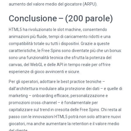
aumento del valore medio del giocatore (ARPU).
Conclusione – (200 parole)
HTML5 ha rivoluzionato le slot machine, consentendo
animazioni più fluide, tempi di caricamento ridotti e una
compatibilità totale su tutti i dispositivi. Grazie a queste
caratteristiche, le Free Spins sono diventate più che un bonus:
sono una funzionalità tecnica che sfrutta la potenza del
canvas, del WebGL e delle API in tempo reale per offrire
esperienze di gioco avvincenti e sicure.
Per gli operatori, adottare le best practice tecniche –
dall’architettura modulare alla protezione dei dati – e quelle di
marketing – onboarding efficace, personalizzazione e
promozioni cross‑channel – è fondamentale per
capitalizzare sul trend in crescita delle Free Spins. Chi resta al
passo con le innovazioni HTML5 potrà non solo attrarre nuovi
giocatori, ma anche aumentare la retention e il valore medio
del cliente.