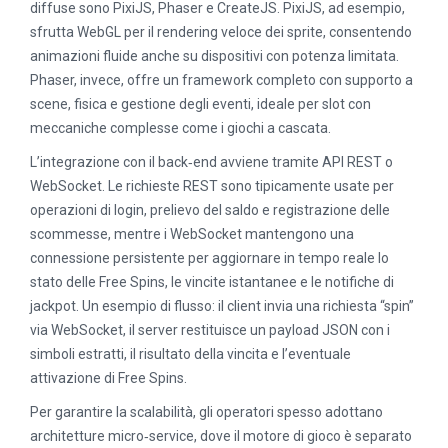
diffuse sono PixiJS, Phaser e CreateJS. PixiJS, ad esempio,
sfrutta WebGL per il rendering veloce dei sprite, consentendo
animazioni fluide anche su dispositivi con potenza limitata.
Phaser, invece, offre un framework completo con supporto a
scene, fisica e gestione degli eventi, ideale per slot con
meccaniche complesse come i giochi a cascata.
L’integrazione con il back‑end avviene tramite API REST o
WebSocket. Le richieste REST sono tipicamente usate per
operazioni di login, prelievo del saldo e registrazione delle
scommesse, mentre i WebSocket mantengono una
connessione persistente per aggiornare in tempo reale lo
stato delle Free Spins, le vincite istantanee e le notifiche di
jackpot. Un esempio di flusso: il client invia una richiesta “spin”
via WebSocket, il server restituisce un payload JSON con i
simboli estratti, il risultato della vincita e l’eventuale
attivazione di Free Spins.
Per garantire la scalabilità, gli operatori spesso adottano
architetture micro‑service, dove il motore di gioco è separato