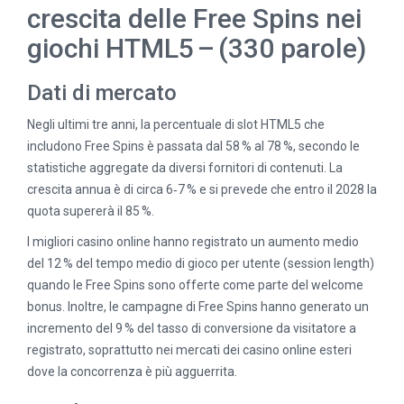
crescita delle Free Spins nei
giochi HTML5 – (330 parole)
Dati di mercato
Negli ultimi tre anni, la percentuale di slot HTML5 che
includono Free Spins è passata dal 58 % al 78 %, secondo le
statistiche aggregate da diversi fornitori di contenuti. La
crescita annua è di circa 6‑7 % e si prevede che entro il 2028 la
quota supererà il 85 %.
I migliori casino online hanno registrato un aumento medio
del 12 % del tempo medio di gioco per utente (session length)
quando le Free Spins sono offerte come parte del welcome
bonus. Inoltre, le campagne di Free Spins hanno generato un
incremento del 9 % del tasso di conversione da visitatore a
registrato, soprattutto nei mercati dei casino online esteri
dove la concorrenza è più agguerrita.