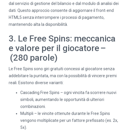
dal servizio di gestione del bilancio e dal modulo di analisi dei
dati. Questo approccio consente di aggiornare il front‑end
HTML5 senza interrompere i processi di pagamento,
mantenendo alta la disponibilità.
3. Le Free Spins: meccanica
e valore per il giocatore –
(280 parole)
Le Free Spins sono giri gratuiti concessi al giocatore senza
addebitare la puntata, ma con la possibilità di vincere premi
reali. Esistono diverse varianti:
Cascading Free Spins – ogni vincita fa scorrere nuovi
simboli, aumentando le opportunità di ulteriori
combinazioni.
Multipli – le vincite ottenute durante le Free Spins
vengono moltiplicate per un fattore prefissato (es. 2x,
5x).