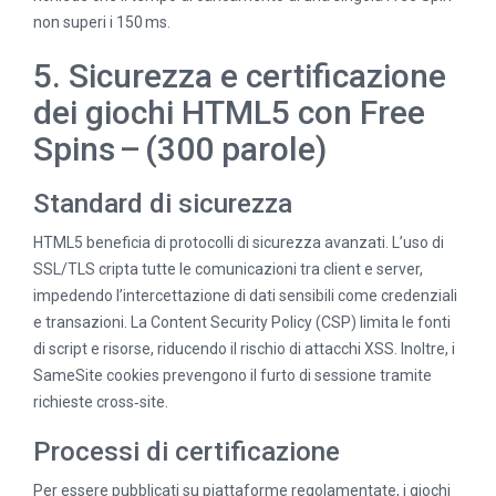
non superi i 150 ms.
5. Sicurezza e certificazione
dei giochi HTML5 con Free
Spins – (300 parole)
Standard di sicurezza
HTML5 beneficia di protocolli di sicurezza avanzati. L’uso di
SSL/TLS cripta tutte le comunicazioni tra client e server,
impedendo l’intercettazione di dati sensibili come credenziali
e transazioni. La Content Security Policy (CSP) limita le fonti
di script e risorse, riducendo il rischio di attacchi XSS. Inoltre, i
SameSite cookies prevengono il furto di sessione tramite
richieste cross‑site.
Processi di certificazione
Per essere pubblicati su piattaforme regolamentate, i giochi