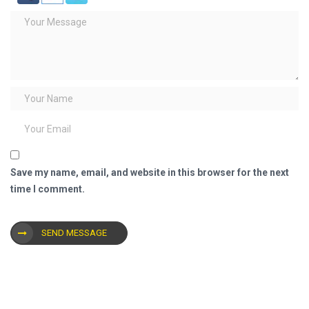
Save my name, email, and website in this browser for the next
time I comment.
SEND MESSAGE