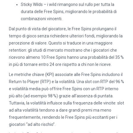
Sticky Wilds – i wild rimangono sul rullo per tutta la
durata delle Free Spins, migliorando le probabilità di
combinazioni vincenti.
Dal punto di vista del giocatore, le Free Spins prolungano il
tempo di gioco senza richiedere ulteriori fondi, migliorando la
percezione di valore. Questo si traduce in una maggiore
retention: gli studi di mercato mostrano che i giocatori che
ricevono almeno 10 Free Spins hanno una probabilità del 35 %
in più di tornare entro 24 ore rispetto a chi non le riceve.
Le metriche chiave (KPI) associate alle Free Spins includono il
Return to Player (RTP) e la volatilità. Una slot con RTP del 96 %
e volatilità media può offrire Free Spins con un RTP interno
più alto (ad esempio 98 %) grazie all’assenza di puntata.
Tuttavia, la volatilità influisce sulla frequenza delle vincite: slot
ad alta volatilità tendono a dare grandi premi ma meno
frequentemente, rendendo le Free Spins più eccitanti per i
giocatori “ad alto rischio”.