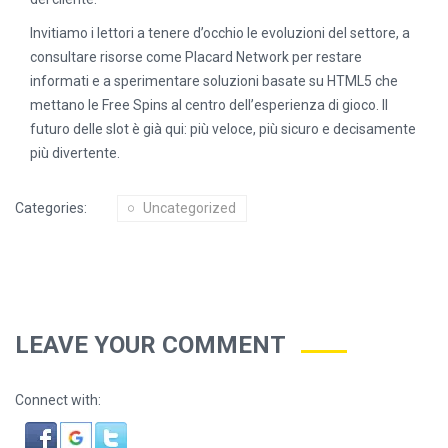
Invitiamo i lettori a tenere d’occhio le evoluzioni del settore, a
consultare risorse come Placard Network per restare
informati e a sperimentare soluzioni basate su HTML5 che
mettano le Free Spins al centro dell’esperienza di gioco. Il
futuro delle slot è già qui: più veloce, più sicuro e decisamente
più divertente.
Categories:
Uncategorized
LEAVE YOUR COMMENT
Connect with: