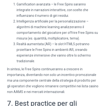
Gamification avanzata – le Free Spins saranno
integrate in narrazioni interattive, con scelte che
influenzano il numero di giri residui.
Intelligenza artificiale per la personalizzazione –
algoritmi di machine learning analizzeranno il
comportamento del giocatore per offrire Free Spins su
misura (es. quantità, moltiplicatore, tema).
Realtà aumentata (AR) – le slot HTML5 potranno
proiettare le Free Spins in ambienti AR, creando
esperienze immersive che vanno oltre lo schermo
tradizionale.
In sintesi, le Free Spins continueranno a crescere in
importanza, diventando non solo un incentivo promozionale
ma una componente centrale della strategia di prodotto per
gli operatori che vogliono rimanere competitivi nei lista casino
non AAMS e nei mercati internazionali.
7. Best practice per gli