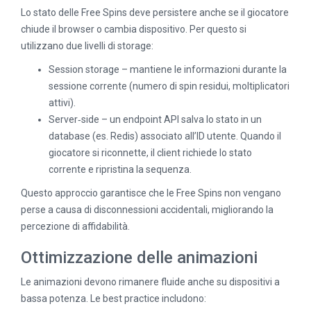
Lo stato delle Free Spins deve persistere anche se il giocatore
chiude il browser o cambia dispositivo. Per questo si
utilizzano due livelli di storage:
Session storage – mantiene le informazioni durante la
sessione corrente (numero di spin residui, moltiplicatori
attivi).
Server‑side – un endpoint API salva lo stato in un
database (es. Redis) associato all’ID utente. Quando il
giocatore si riconnette, il client richiede lo stato
corrente e ripristina la sequenza.
Questo approccio garantisce che le Free Spins non vengano
perse a causa di disconnessioni accidentali, migliorando la
percezione di affidabilità.
Ottimizzazione delle animazioni
Le animazioni devono rimanere fluide anche su dispositivi a
bassa potenza. Le best practice includono: