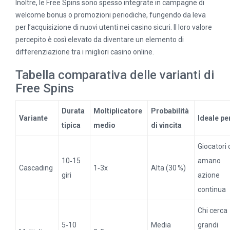
Inoltre, le Free Spins sono spesso integrate in campagne di
welcome bonus o promozioni periodiche, fungendo da leva
per l’acquisizione di nuovi utenti nei casino sicuri. Il loro valore
percepito è così elevato da diventare un elemento di
differenziazione tra i migliori casino online.
Tabella comparativa delle varianti di
Free Spins
Durata
Moltiplicatore
Probabilità
Variante
Ideale pe
tipica
medio
di vincita
Giocatori
10‑15
amano
Cascading
1‑3x
Alta (30 %)
giri
azione
continua
Chi cerca
5‑10
Media
grandi