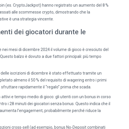
coin (es. CryptoJackpot) hanno registrato un aumento del 8 %
eressati alle scommesse crypto, dimostrando che la
stive è una strategia vincente.
nti dei giocatori durante le
nei mesi di dicembre 2024 il volume di gioco è cresciuto del
 Questo balzo è dovuto a due fattori principali: più tempo
 delle iscrizioni di dicembre è stato effettuato tramite un
letato almeno il 50 % del requisito di wagering entro i primi
a sfruttare rapidamente il “regalo” prima che scada.
attivi e tempo medio di gioco: gli utenti con un bonus in corso
ro i 28 minuti dei giocatori senza bonus. Questo indica che il
to aumenta l’engagement, probabilmente perché riduce la
zioni cross‑sell (ad esempio, bonus No‑Deposit combinati