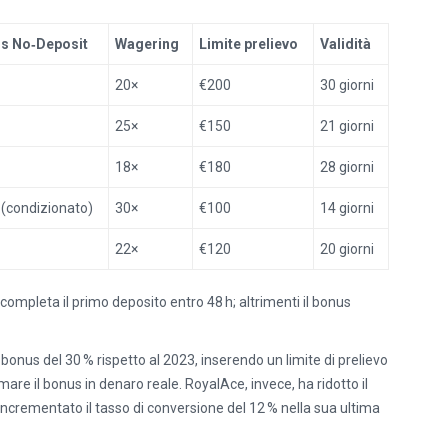
s No‑Deposit
Wagering
Limite prelievo
Validità
20×
€200
30 giorni
25×
€150
21 giorni
18×
€180
28 giorni
(condizionato)
30×
€100
14 giorni
22×
€120
20 giorni
completa il primo deposito entro 48 h; altrimenti il bonus
bonus del 30 % rispetto al 2023, inserendo un limite di prelievo
rmare il bonus in denaro reale. RoyalAce, invece, ha ridotto il
crementato il tasso di conversione del 12 % nella sua ultima