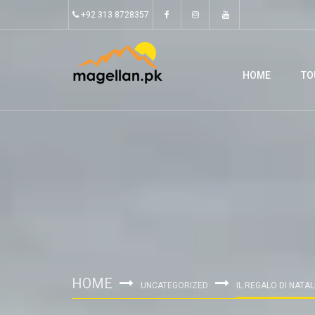
+92 313 8728357
HOME
TO
HOME
UNCATEGORIZED
IL REGALO DI NATA