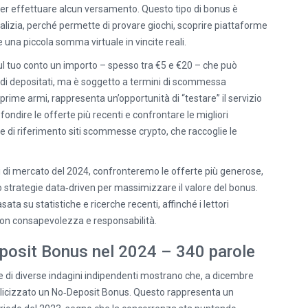
ver effettuare alcun versamento. Questo tipo di bonus è
alizia, perché permette di provare giochi, scoprire piattaforme
 una piccola somma virtuale in vincite reali.
 sul tuo conto un importo – spesso tra €5 e €20 – che può
ndi depositati, ma è soggetto a termini di scommessa
le prime armi, rappresenta un’opportunità di “testare” il servizio
fondire le offerte più recenti e confrontare le migliori
le di riferimento
siti scommesse crypto
, che raccoglie le
ti di mercato del 2024, confronteremo le offerte più generose,
 strategie data‑driven per massimizzare il valore del bonus.
ata su statistiche e ricerche recenti, affinché i lettori
on consapevolezza e responsabilità.
eposit Bonus nel 2024 – 340 parole
 di diverse indagini indipendenti mostrano che, a dicembre
blicizzato un No‑Deposit Bonus. Questo rappresenta un