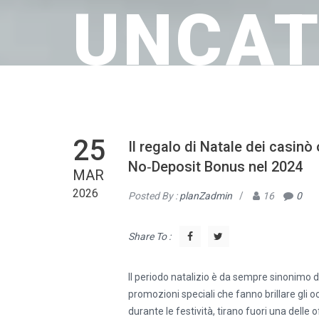
UNCAT
25
Il regalo di Natale dei casinò 
No‑Deposit Bonus nel 2024
MAR
2026
Posted By :
planZadmin
/
16
0
Share To :
Il periodo natalizio è da sempre sinonimo di 
promozioni speciali che fanno brillare gli occ
durante le festività, tirano fuori una delle 