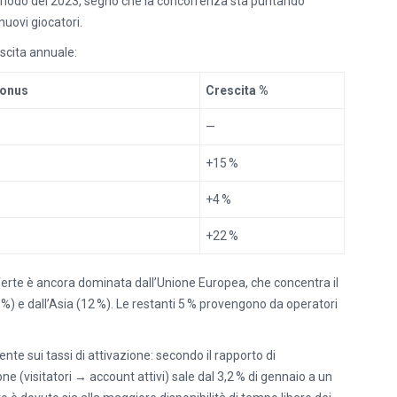
eriodo del 2023, segno che la concorrenza sta puntando
nuovi giocatori.
escita annuale:
Bonus
Crescita %
—
+15 %
+4 %
+22 %
ferte è ancora dominata dall’Unione Europea, che concentra il
5 %) e dall’Asia (12 %). Le restanti 5 % provengono da operatori
ente sui tassi di attivazione: secondo il rapporto di
one (visitatori → account attivi) sale dal 3,2 % di gennaio a un