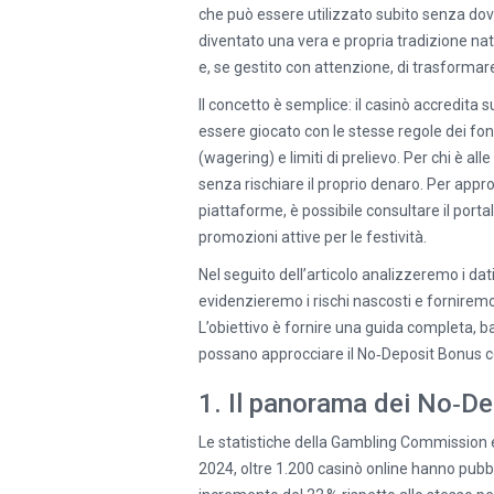
che può essere utilizzato subito senza do
diventato una vera e propria tradizione nat
e, se gestito con attenzione, di trasformare
Il concetto è semplice: il casinò accredita
essere giocato con le stesse regole dei fo
(wagering) e limiti di prelievo. Per chi è al
senza rischiare il proprio denaro. Per appro
piattaforme, è possibile consultare il porta
promozioni attive per le festività.
Nel seguito dell’articolo analizzeremo i da
evidenzieremo i rischi nascosti e forniremo
L’obiettivo è fornire una guida completa, bas
possano approcciare il No‑Deposit Bonus c
1. Il panorama dei No‑D
Le statistiche della Gambling Commission e
2024, oltre 1.200 casinò online hanno pub