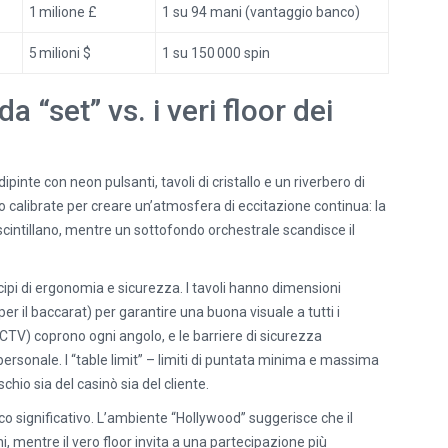
1 milione £
1 su 94 mani (vantaggio banco)
5 milioni $
1 su 150 000 spin
a “set” vs. i veri floor dei
pinte con neon pulsanti, tavoli di cristallo e un riverbero di
no calibrate per creare un’atmosfera di eccitazione continua: la
cintillano, mentre un sottofondo orchestrale scandisce il
incipi di ergonomia e sicurezza. I tavoli hanno dimensioni
r il baccarat) per garantire una buona visuale a tutti i
CTV) coprono ogni angolo, e le barriere di sicurezza
ersonale. I “table limit” – limiti di puntata minima e massima
chio sia del casinò sia del cliente.
o significativo. L’ambiente “Hollywood” suggerisce che il
, mentre il vero floor invita a una partecipazione più