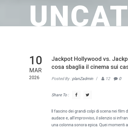
UNCAT
10
Jackpot Hollywood vs. Jackpot 
cosa sbaglia il cinema sui c
MAR
2026
Posted By :
planZadmin
/
12
0
Share To :
Il fascino dei grandi colpi di scena nei fi
audace e, all’improvviso, il silenzio si in
una colonna sonora epica. Quei momenti a