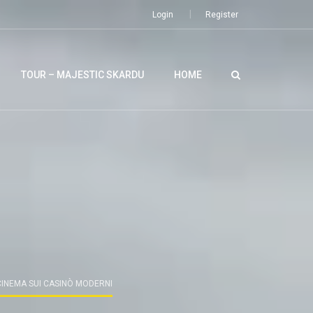
Login
Register
TOUR – MAJESTIC SKARDU
HOME
 CINEMA SUI CASINÒ MODERNI