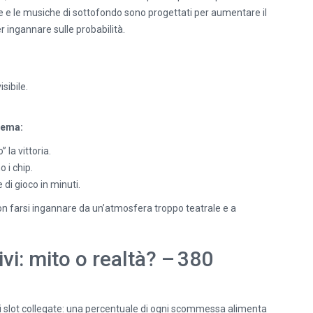
te e le musiche di sottofondo sono progettati per aumentare il
ingannare sulle probabilità.
sibile.
nema:
la vittoria.
o i chip.
di gioco in minuti.
 farsi ingannare da un’atmosfera troppo teatrale e a
.
vi: mito o realtà? – 380
di slot collegate: una percentuale di ogni scommessa alimenta