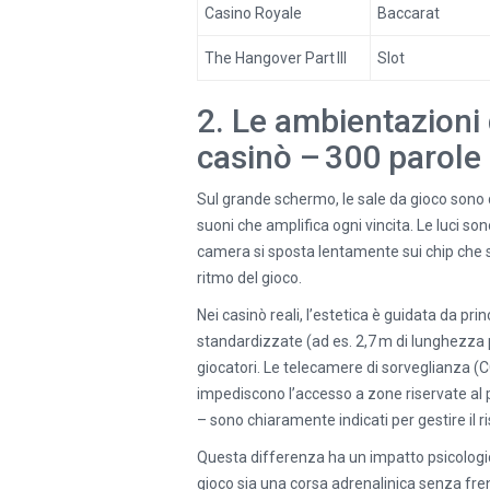
Casino Royale
Baccarat
The Hangover Part III
Slot
2. Le ambientazioni d
casinò – 300 parole
Sul grande schermo, le sale da gioco sono di
suoni che amplifica ogni vincita. Le luci so
camera si sposta lentamente sui chip che s
ritmo del gioco.
Nei casinò reali, l’estetica è guidata da pr
standardizzate (ad es. 2,7 m di lunghezza pe
giocatori. Le telecamere di sorveglianza (C
impediscono l’accesso a zone riservate al p
– sono chiaramente indicati per gestire il ris
Questa differenza ha un impatto psicologic
gioco sia una corsa adrenalinica senza freni