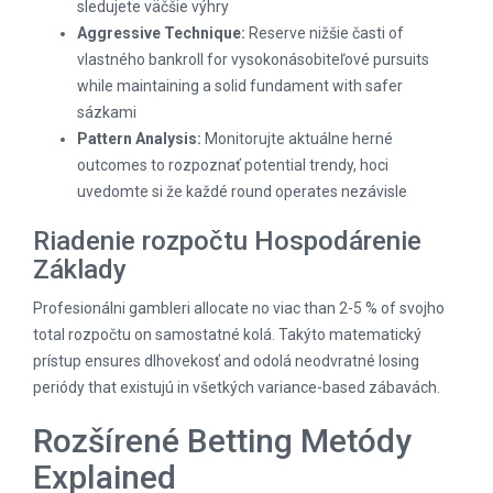
sledujete väčšie výhry
Aggressive Technique:
Reserve nižšie časti of
vlastného bankroll for vysokonásobiteľové pursuits
while maintaining a solid fundament with safer
sázkami
Pattern Analysis:
Monitorujte aktuálne herné
outcomes to rozpoznať potential trendy, hoci
uvedomte si že každé round operates nezávisle
Riadenie rozpočtu Hospodárenie
Základy
Profesionálni gambleri allocate no viac than 2-5 % of svojho
total rozpočtu on samostatné kolá. Takýto matematický
prístup ensures dlhovekosť and odolá neodvratné losing
periódy that existujú in všetkých variance-based zábavách.
Rozšírené Betting Metódy
Explained