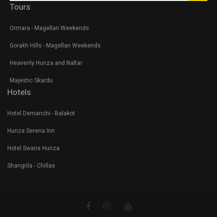
Tours
Ormara - Magellan Weekends
Gorakh Hills - Magellan Weekends
Heavenly Hunza and Naltar
Majestic Skardu
Hotels
Hotel Demanchi - Balakot
Hunza Serena Inn
Hotel Swans Hunza
Shangrila - Chillas