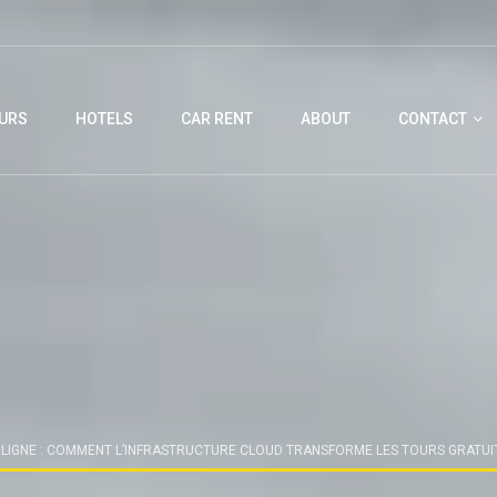
URS
HOTELS
CAR RENT
ABOUT
CONTACT
N LIGNE : COMMENT L’INFRASTRUCTURE CLOUD TRANSFORME LES TOURS GRATUI