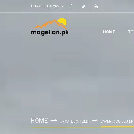
+92 313 8728357
HOME
TO
HOME
UNCATEGORIZED
L’AVENIR DU JEU E