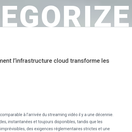
EGORIZE
ment l’infrastructure cloud transforme les
 comparable à l’arrivée du streaming vidéo il y a une décennie.
es, instantanées et toujours disponibles, tandis que les
 imprévisibles, des exigences réglementaires strictes et une