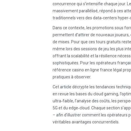
concurrence qui s’intensifie chaque jour. 
massivement parallélisé, répond à ces atte
traditionnels vers des data‑centers hyper‑
Dans ce contexte, les promotions sous form
permettent d’attirer de nouveaux joueurs, 
de mises. Pour que ces tours gratuits resten
même lors des sessions de jeu les plus inten
offrant la scalabilité et la résilience néc
sophistiquées. Pour les opérateurs français
référence
casino en ligne france légal
prop
pratiques à observer.
Cet article décrypte les tendances techniq
en revue les bases du cloud gaming, l’optimi
ultra‑faible, l’analyse des coûts, les perspec
5G et du edge‑cloud. Chaque section s’ap
– afin d’illustrer comment les opérateurs 
véritables avantages concurrentiels.