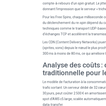
compte‑à‑rebours d’un spin gratuit. Le jitt
donnant l’impression que le serveur « triche
Pour les Free Spins, chaque milliseconde c
du déclenchement du re‑spin dépend du c
techniques comme le transport UDP‑based
d’échanges TCP et accélèrent la transmis
Les CDN (Content Delivery Networks) jouent
(sprites, sons) depuis le nœud le plus pro
300 ms à moins de 80 ms, ce qui améliore le
Analyse des coûts : 
traditionnelle pour
Le modèle de facturation à la consommation
trafic sortant. Un serveur dédié de 32 cœu
30 jours, peut coûter 2 500 € en amortisse
spot d’AWS c5.large, scalée automatiqueme
data‑transfer.