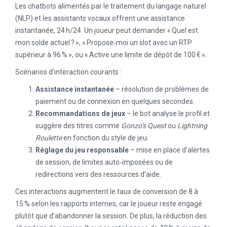
Les chatbots alimentés par le traitement du langage naturel
(NLP) et les assistants vocaux offrent une assistance
instantanée, 24 h/24. Un joueur peut demander « Quel est
mon solde actuel ? », « Propose‑moi un slot avec un RTP
supérieur à 96 % », ou « Active une limite de dépôt de 100 € ».
Scénarios d’interaction courants :
Assistance instantanée
– résolution de problèmes de
paiement ou de connexion en quelques secondes.
Recommandations de jeux
– le bot analyse le profil et
suggère des titres comme
Gonzo’s Quest
ou
Lightning
Roulette
en fonction du style de jeu.
Réglage du jeu responsable
– mise en place d’alertes
de session, de limites auto‑imposées ou de
redirections vers des ressources d’aide.
Ces interactions augmentent le taux de conversion de 8 à
15 % selon les rapports internes, car le joueur reste engagé
plutôt que d’abandonner la session. De plus, la réduction des