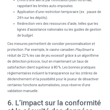
rappelant les limites auto‑imposées.
Application d’une restriction temporaire (ex. : pause de
24 h sur les dépôts).
Redirection vers des ressources d’aide, telles que les
lignes d’assistance nationales ou les guides de gestion
de budget.
Ces mesures permettent de concilier personnalisation et
protection. Par exemple, le casino canadien
PlaySmart
a
réduit de 22 % les cas de jeu excessif grâce à un algorithme
de détection précoce, tout en maintenant un taux de
satisfaction client supérieur à 80 %. Les bonnes pratiques
réglementaires incluent la transparence sur les critères de
déclenchement et la possibilité pour le joueur de désactiver
certaines fonctions automatisées, sous réserve d’une
validation manuelle.
6. L’impact sur la conformité