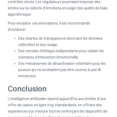
contrôles stricts. Les régulateurs pourraient imposer des
limites sur la collecte d’émotions et exiger des audits de biais
algorithmique.
Pour encadrer ces innovations, il est recommandé
d’instaurer :
Des chartes de transparence décrivant les données
collectées et leur usage.
Des comités d’éthique indépendants pour valider les
scénarios d’interaction émotionnelle.
Des mécanismes de désactivation volontaire pour les
joueurs qui ne souhaitent pas être soumis à une IA
immersive.
Conclusion
L’intelligence artificielle répond aujourd’hui aux limites d’une
offre de casino en ligne trop standardisée, en offrant des
expériences sur‑mesure tout en renforçant les dispositifs de