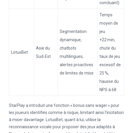
concluant)
Temps
moyen de
Segmentation
jeu
dynamique,
+22 min,
Asie du
chatbots
chute du
LotusBet
Sud‑Est
multilingues,
taux de jeu
alertes proactives
excessif de
de limites de mise
25 %,
hausse du
NPS à 68
StarPlay a introduit une fonction « bonus sans wager » pour
les joueurs identifiés comme à risque, limitant ainsi l’incitation
à miser davantage. LotusBet, quant à lui, utilise la
reconnaissance vocale pour proposer des jeux adaptés à