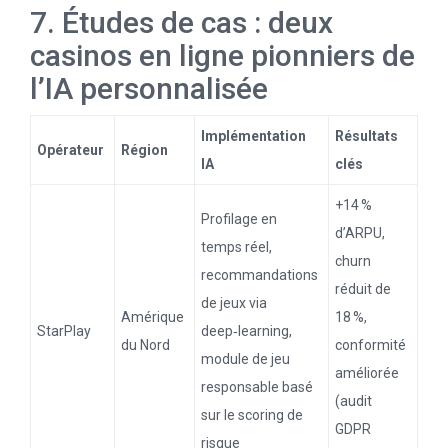
7. Études de cas : deux
casinos en ligne pionniers de
l’IA personnalisée
Implémentation
Résultats
Opérateur
Région
IA
clés
+14 %
Profilage en
d’ARPU,
temps réel,
churn
recommandations
réduit de
de jeux via
Amérique
18 %,
StarPlay
deep‑learning,
du Nord
conformité
module de jeu
améliorée
responsable basé
(audit
sur le scoring de
GDPR
risque