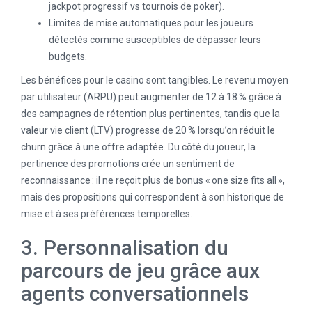
jackpot progressif vs tournois de poker).
Limites de mise automatiques pour les joueurs
détectés comme susceptibles de dépasser leurs
budgets.
Les bénéfices pour le casino sont tangibles. Le revenu moyen
par utilisateur (ARPU) peut augmenter de 12 à 18 % grâce à
des campagnes de rétention plus pertinentes, tandis que la
valeur vie client (LTV) progresse de 20 % lorsqu’on réduit le
churn grâce à une offre adaptée. Du côté du joueur, la
pertinence des promotions crée un sentiment de
reconnaissance : il ne reçoit plus de bonus « one size fits all »,
mais des propositions qui correspondent à son historique de
mise et à ses préférences temporelles.
3. Personnalisation du
parcours de jeu grâce aux
agents conversationnels