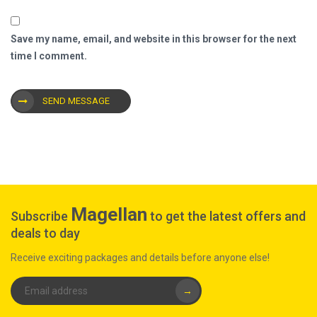
Save my name, email, and website in this browser for the next
time I comment.
SEND MESSAGE
Magellan
Subscribe
to get the latest offers and
deals to day
Receive exciting packages and details before anyone else!
→