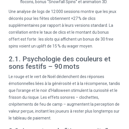
flocons, bonus “Snowfall Spins” et animation 3D.
Une analyse de logs de 12 000 sessions montre que les jeux
décorés pour les fêtes obtiennent +27 % de clics
supplémentaires par rapport à leurs versions standard. La
corrélation entre le taux de clics et le montant du bonus
offert est forte : les slots qui affichent un bonus de 30 free
spins voient un uplift de 15 % du wager moyen.
2.1. Psychologie des couleurs et
sons festifs – 90 mots
Le rouge et le vert de Noël déclenchent des réponses
émotionnelles liées à la générosité et à la récompense, tandis
que l’orange et le noir d’Halloween stimulent la curiosité et le
frisson du risque. Les effets sonores – clochettes,
crépitements de feu de camp – augmentent la perception de
valeur perçue, incitant les joueurs à rester plus longtemps sur
le tableau de paiement.