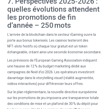
7. Perspectives 2025‑2026 :
quelles évolutions attendent
les promotions de fin
d’année – 250 mots
L’arrivée de la blockchain dans le secteur iGaming ouvre la
porte aux bonus tokenisés. Les casinos testeront des
NFT‑slots festifs où chaque tour gratuit est un token
échangeable, créant ainsi une seconde économie secondaire.
Les prévisions de l’European Gaming Association indiquent
une hausse de 12 % du budget marketing dédié aux
campagnes de Noël d’ici 2026. Les opérateurs investiront
davantage dans le storytelling visuel (réalité augmentée,
vidéos interactives) pour différencier leurs offres.
Sur le plan réglementaire, la nouvelle directive européenne
sur les promotions de jeu imposera une transparence totale
des conditions de mise et un plafond de 30 % du dépôt pour