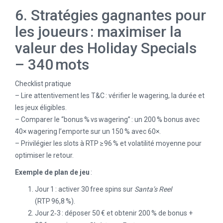
6. Stratégies gagnantes pour
les joueurs : maximiser la
valeur des Holiday Specials
– 340 mots
Checklist pratique
– Lire attentivement les T&C : vérifier le wagering, la durée et
les jeux éligibles.
– Comparer le “bonus % vs wagering” : un 200 % bonus avec
40× wagering l’emporte sur un 150 % avec 60×.
– Privilégier les slots à RTP ≥ 96 % et volatilité moyenne pour
optimiser le retour.
Exemple de plan de jeu
:
Jour 1 : activer 30 free spins sur
Santa’s Reel
(RTP 96,8 %).
Jour 2‑3 : déposer 50 € et obtenir 200 % de bonus +