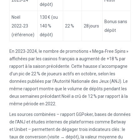
dépôt)
Noël
130 € (ou
Bonus sans
2022‑23
140 %
22 %
28 jours
dépôt
(référence)
dépôt)
En 2023‑2024, le nombre de promotions « Mega‑Free Spins »
affichées par les casinos français a augmenté de +18 % par
rapport à la saison précédente. Cette hausse s’accompagne
d’un pic de 22 % de joueurs actifs en octobre, selon les
données publiées par l’Autorité Nationale des Jeux (ANJ). Le
même rapport montre que le volume de dépôts pendant les
deux semaines précédant Noël a crû de 12 % par rapport à la
même période en 2022.
Les sources combinées – rapport GGPoker, bases de données
de l’ANJ et études internes de plateformes comme Betway
et Unibet – permettent de dégager trois indicateurs clés : le
taux de conversion (visite → dépôt), la valeur moyenne du