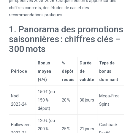
perspectives 2025‑2026. Chaque section s’appuie sur des
chiffres concrets, des études de cas et des
recommandations pratiques.
1. Panorama des promotions
saisonnières : chiffres clés –
300 mots
Bonus
%
Durée
Type de
Période
moyen
dépôt
de
bonus
(€/€)
requis
validité
dominant
150 € (ou
Noël
Mega‑Free
150 %
20 %
30 jours
2023‑24
Spins
dépôt)
120 € (ou
Halloween
Cashback
200 %
25 %
21 jours
2023‑24
Festif