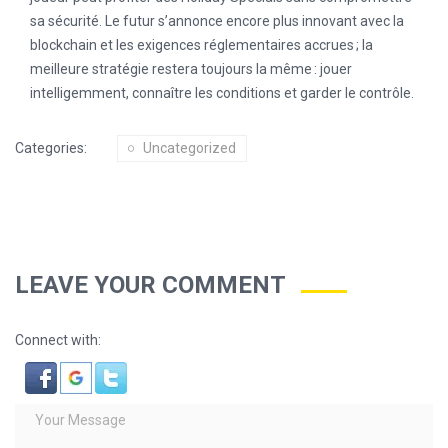
sa sécurité. Le futur s’annonce encore plus innovant avec la
blockchain et les exigences réglementaires accrues ; la
meilleure stratégie restera toujours la même : jouer
intelligemment, connaître les conditions et garder le contrôle.
Categories:
Uncategorized
LEAVE YOUR COMMENT
Connect with: