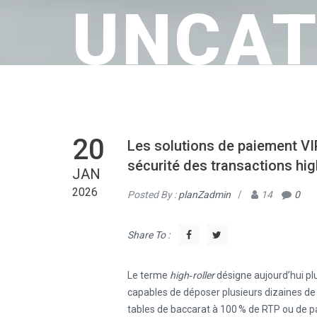
UNCAT
20
Les solutions de paiement VI
sécurité des transactions hig
JAN
2026
Posted By :
planZadmin
/
14
0
Share To :
Le terme
high‑roller
désigne aujourd’hui plus
capables de déposer plusieurs dizaines de 
tables de baccarat à 100 % de RTP ou de par