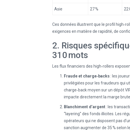
Asie
27 %
22 
Ces données illustrent que le profil high‑r
exigences en matière de rapidité, de confide
2. Risques spécifiq
310 mots
Les flux financiers des high‑rollers expose
Fraude et charge‑backs
: les joueu
privilégiées pour les fraudeurs qui u
charge‑back moyen sur un dépôt VIP 
impacte directement la marge brute
Blanchiment d’argent
: les transact
“layering” des fonds illicites. Les r
opérateurs qui ne disposent pas d’un
sanction augmenter de 35 % selon le