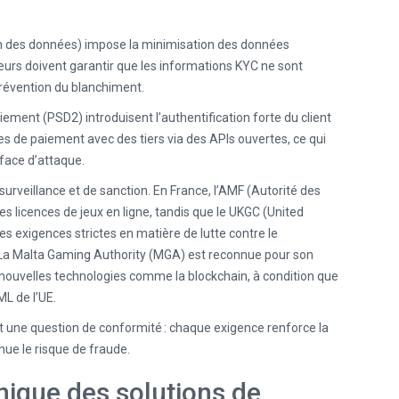
on des données) impose la minimisation des données
ateurs doivent garantir que les informations KYC ne sont
révention du blanchiment.
aiement (PSD2) introduisent l’authentification forte du client
es de paiement avec des tiers via des APIs ouvertes, ce qui
face d’attaque.
surveillance et de sanction. En France, l’AMF (Autorité des
es licences de jeux en ligne, tandis que le UKGC (United
exigences strictes en matière de lutte contre le
 La Malta Gaming Authority (MGA) est reconnue pour son
 nouvelles technologies comme la blockchain, à condition que
L de l’UE.
 une question de conformité : chaque exigence renforce la
ue le risque de fraude.
nique des solutions de