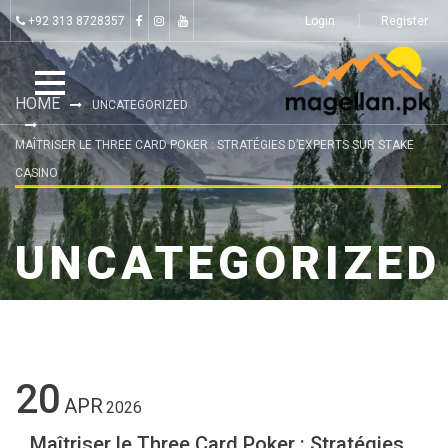
+92 313 8728357
Login
Register
HOME
UNCATEGORIZED
MAÎTRISER LE THREE CARD POKER : STRATÉGIES D’EXPERTS SUR STAKE
CASINO
UNCATEGORIZED
20
APR
2026
Maîtriser le Three Card Poker : Stratégies