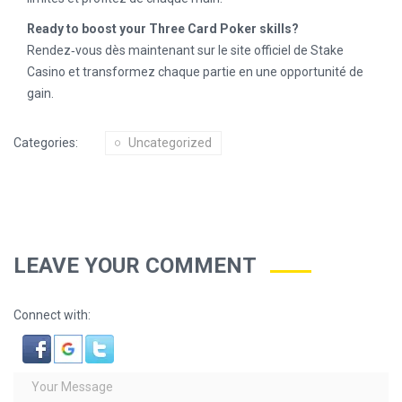
Ready to boost your Three Card Poker skills?
Rendez‑vous dès maintenant sur le site officiel de Stake
Casino et transformez chaque partie en une opportunité de
gain.
Categories:
Uncategorized
LEAVE YOUR COMMENT
Connect with: