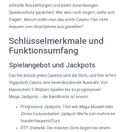
schnelle Auszahlungen und einen zuverlässigen
Spielerschutz garantiert. Wer also noch zögert, sollte sich
fragen:
Warum sollte man das echte Casino‑Flair nicht
bequem vom Smartphone aus genießen?
Schlüsselmerkmale und
Funktionsumfang
Spielangebot und Jackpots
Das Herzstück jedes Casinos sind die Slots, und hier liefert
Viggoslots Casino eine beeindruckende Auswahl. Von
klassischen 3‑Walzen‑Spielen bis zu progressiven
Mega‑Jackpots – die Bandbreite ist enorm.
Progressive Jackpots: Titel wie
Mega Moolah
oder
Divine Fortune
bieten Jackpot‑Werte von mehreren
hunderttausend Euro.
RTP‑Statistik: Die meisten Slots liegen bei einem