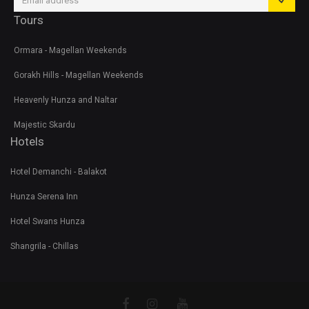
Tours
Ormara - Magellan Weekends
Gorakh Hills - Magellan Weekends
Heavenly Hunza and Naltar
Majestic Skardu
Hotels
Hotel Demanchi - Balakot
Hunza Serena Inn
Hotel Swans Hunza
Shangrila - Chillas