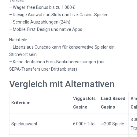
– Wager‑free Bonus bis zu 1 000 €
– Riesige Auswahl an Slots und Live‑Casino‑Spielen
– Schnelle Auszahlungen (24 h)
– Mobile‑First‑Design und native Apps
Nachteile
– Lizenz aus Curacao kann für konservative Spieler ein
Stichwort sein
– Keine deutschen Euro‑Banküberweisungen (nur
SEPA‑Transfers über Drittanbieter)
Vergleich mit Alternativen
Viggoslots
Land‑Based
An
Kriterium
Casino
Casino
Onl
3 0
Spielauswahl
6 000+ Titel
~200 Spiele
Tit