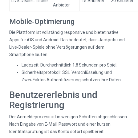
Live‑Dealer‑Tische
15 Anbieter
20 Anbieter
Anbieter
Mobile‑Optimierung
Die Plattform ist vollständig responsive und bietet native
Apps für iOS und Android. Das bedeutet, dass Jackpots und
Live‑Dealer‑Spiele ohne Verzögerungen auf dem
Smartphone laufen.
Ladezeit: Durchschnittlich 1,8 Sekunden pro Spiel.
Sicherheitsprotokoll: SSL‑Verschlüsselung und
Zwei‑Faktor‑Authentifizierung schützen Ihre Daten.
Benutzererlebnis und
Registrierung
Der Anmeldeprozess ist in wenigen Schritten abgeschlossen.
Nach Eingabe von E‑Mail, Passwort und einer kurzen
Identitätsprüfung ist das Konto sofort spielbereit.