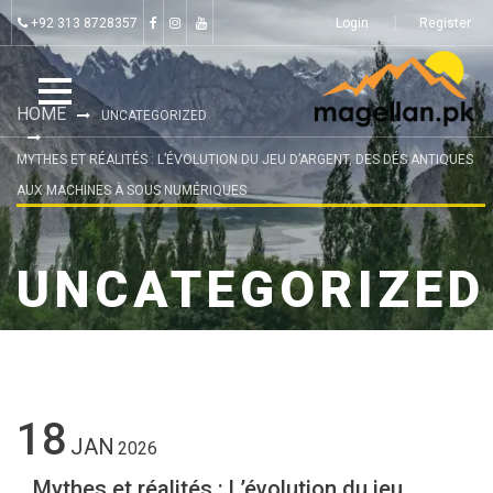
+92 313 8728357
Login
Register
HOME
UNCATEGORIZED
MYTHES ET RÉALITÉS : L’ÉVOLUTION DU JEU D’ARGENT, DES DÉS ANTIQUES
AUX MACHINES À SOUS NUMÉRIQUES
UNCATEGORIZED
18
JAN
2026
Mythes et réalités : L’évolution du jeu