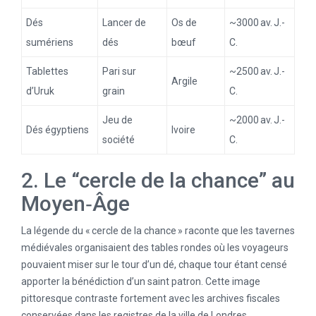
Dés
Lancer de
Os de
~3000 av. J.-
sumériens
dés
bœuf
C.
Tablettes
Pari sur
~2500 av. J.-
Argile
d’Uruk
grain
C.
Jeu de
~2000 av. J.-
Dés égyptiens
Ivoire
société
C.
2. Le “cercle de la chance” au
Moyen‑Âge
La légende du « cercle de la chance » raconte que les tavernes
médiévales organisaient des tables rondes où les voyageurs
pouvaient miser sur le tour d’un dé, chaque tour étant censé
apporter la bénédiction d’un saint patron. Cette image
pittoresque contraste fortement avec les archives fiscales
conservées dans les registres de la ville de Londres