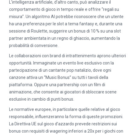
L’intelligenza artificiale, d’altro canto, può analizzare il
comportamento di gioco in tempo reale e offrire “regali su
misura”. Un algoritmo AI potrebbe riconoscere che un utente
ha una preferenza per le slot a tema fantasy e, durante una
sessione di Roulette, suggerire un bonus di 10 % su una slot
partner ambientata in un regno di ghiaccio, aumentando la
probabilità di conversione.
Le collaborazioni con brand di intrattenimento aprono ulteriori
opportunità. Immaginate un evento live esclusivo con la
partecipazione di un cantante pop natalizio, dove ogni
canzone attiva un “Music Bonus” su tutti i tavoli della
piattaforma. Oppure una partnership con un film di
animazione, che consente ai giocatori di sbloccare scene
esclusive in cambio di punti bonus.
Le normative europee, in particolare quelle relative al gioco
responsabile, influenzeranno la forma di queste promozioni.
La Direttiva UE sul gioco d’azzardo prevede restrizioni sui
bonus con requisiti di wagering inferiori a 20x per i giochi con