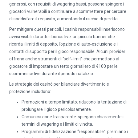
generosi, con requisiti di wagering bassi, possono spingere i
giocatori vulnerabili a continuare a scommettere per cercare
di soddisfare il requisito, aumentando il rischio di perdita.
Per mitigare questi pericoli, i casinò responsabili inseriscono
avvisi visibili durante i bonus live: un piccolo banner che
ricorda i limiti di deposito, l’opzione di auto‑esclusione e i
contatti di supporto per il gioco responsabile. Alcuni provider
offrono anche strumenti di “self‑limit” che permettono al
giocatore di impostare un tetto giornaliero di €100 per le
scommesse live durante il periodo natalizio.
Le strategie dei casinò per bilanciare divertimento e
protezione includono:
Promozioni a tempo limitato: riducono la tentazione di
prolungare il gioco pericolosamente.
Comunicazione trasparente: spiegano chiaramente i
termini di wagering e i limiti di vincita.
Programmi di fidelizzazione “responsabile”: premiano i