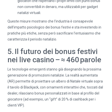
giocatori che rispettano i propri limiti con punti bonus
non convertibili in denaro, ma utilizzabili per gadget
natalizi virtuali.
Queste misure mostrano che l’industria è consapevole
dell’impatto psicologico dei bonus festivi e sta investendo in
pratiche più etiche, senza però sacrificare l’entusiasmo che
caratterizza il periodo natalizio.
5. Il futuro dei bonus festivi
nei live casino – ≈ 460 parole
Le tecnologie emergenti stanno già disegnando la prossima
generazione di promozioni natalizie. La realtà aumentata
(AR) permette di proiettare un albero di Natale virtuale sopra
il tavolo di Blackjack, con ornamenti interattivi che, toccati dal
dealer, rilasciano bonus personalizzati in base al profilo del
giocatore (ad esempio, un “gift” di 20 % di cashback per i
clienti VIP).