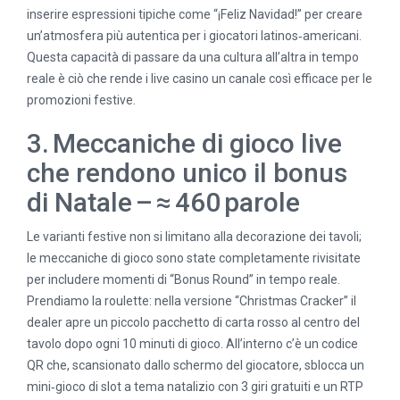
inserire espressioni tipiche come “¡Feliz Navidad!” per creare
un’atmosfera più autentica per i giocatori latinos‑americani.
Questa capacità di passare da una cultura all’altra in tempo
reale è ciò che rende i live casino un canale così efficace per le
promozioni festive.
3. Meccaniche di gioco live
che rendono unico il bonus
di Natale – ≈ 460 parole
Le varianti festive non si limitano alla decorazione dei tavoli;
le meccaniche di gioco sono state completamente rivisitate
per includere momenti di “Bonus Round” in tempo reale.
Prendiamo la roulette: nella versione “Christmas Cracker” il
dealer apre un piccolo pacchetto di carta rosso al centro del
tavolo dopo ogni 10 minuti di gioco. All’interno c’è un codice
QR che, scansionato dallo schermo del giocatore, sblocca un
mini‑gioco di slot a tema natalizio con 3 giri gratuiti e un RTP