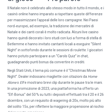
Il Natale non è celebrato allo stesso modo in tutto il mondo, e i
casinò online hanno imparato a rispettare queste differenze
per massimizzare l’appeal delle loro campagne. Nei Paesi
nord‑europei, ad esempio, la tradizione dei mercatini di
Natale e dei canti corali è molto radicata. Alcuni live casino
hanno quindi decorato i loro studi con luci a forma di stella di
Betlemme e hanno invitato cantanti locali a eseguire “Silent
Night” in sottofondo durante le sessioni di roulette. I giocatori
hanno potuto partecipare a un “Carols Quiz” in chat,
guadagnando punti bonus da convertire in crediti.
Negli Stati Uniti, il tema più comune è il “Christmas Movie
Night”. Dealer indossano magliette con citazioni da
Home
Alone
o
Elf
e mostrano brevi clip durante le pause tra le mani.
In una promozione di 2023, una piattaforma ha offerto un
“Elf‑Bonus” del 50 % su tutti i depositi effettuati tra il 20 e il 26
dicembre, con un requisito di wagering di 20x, molto più alto
del solito 15x, per riflettere la maggiore propensione al rischio