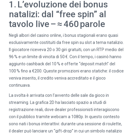
1. L’evoluzione dei bonus
natalizi: dal “free spin” al
tavolo live – ≈ 460 parole
Negli albori del casino online, i bonus stagionali erano quasi
esclusivamente costituiti da free spin su slot a tema natalizio.
Il giocatore riceveva 20 o 30 giri gratuiti, con un RTP medio del
96 % e un limite di vincita di 50 €. Con il tempo, i casinò hanno
aggiunto cashback del 10 % e offerte “deposit match” del
100 % fino a €200. Queste promozioni erano statiche: il codice
veniva inserito, il credito veniva accreditato e il gioco
continuava.
La svolta è arrivata con l’avvento delle sale da gioco in
streaming. La grafica 2D ha lasciato spazio a studi di
registrazione reali, dove dealer professionisti interagiscono
con il pubblico tramite webcam a 1080p. In questo contesto
sono nati i bonus interattivi: durante una sessione di roulette,
il dealer può lanciare un “gift‑drop” in cui un simbolo natalizio