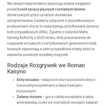
We naszym kasynie klienci dysponują wejście względem
ponad
trzech tysięcy pięciuset rozmaitych tytułów
dostarczanych przez uznanych dostawców
oprogramowania. Działamy wyłącznie z zweryfikowanymi
producentami, którzy to wykorzystują certyfikowane systemy
liczb przypadkowych (RNG). Zgodnie z statystyk Malta
Gaming Authority z 2023 okresu, sloty przeznaczone do
rozgrywek wirtualnych z certyfikowanym generatorem liczb
losowych zapewniają w pełni przypadkowe efekty, które to
zapewnia uczciwość wszelkiej rozgrywki.
Rodzaje Rozgrywek we Roman
Kasyno
Sloty wizualne
– klasyczne oraz nowoczesne sloty z
różnorodnymi systemami a także funkcjami
bonusowymi
Zabawy stołowe
– gra w ruletkę europejska a także
amerykańską, oczko we rozmaitych wersjach, bakarat