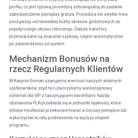
profilu, co jest typową procedurą zobowiązaną do zadanie
zabezpieczenie pieniędzy gracza. Procedura ów zwykle trwa
począwszy od niewielkiej liczby okresów godzinowych do
pojedynczego okresu roboczego. Dalsze transfery
przetwarzane są znacznie szybciej, często automatycznie
po zatwierdzeniu od system.
Mechanizm Bonusów na
rzecz Regularnych Klientów
W Kasynie Roman szanujemy wierność naszych własnych
użytkowników, stąd też utworzyliśmy wielostopniowy
schemat dla VIP z fascynującymi benefitami. Każda
obstawiona PLN przekłada się w jednostki lojalności, które
istnieje możliwość przekonwertować w bonusy pieniężne lub
wykorzystać w celu podniesienia na wyższy stopień
programu.