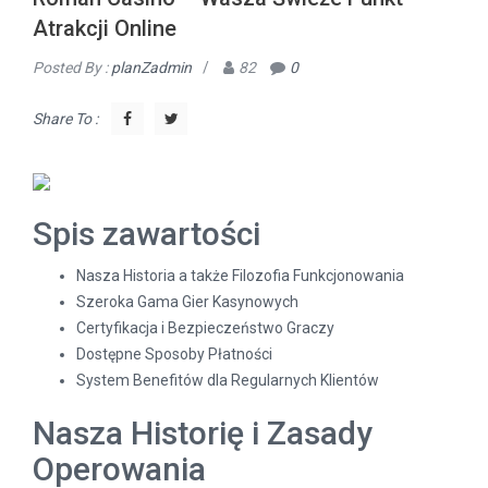
Atrakcji Online
Posted By :
planZadmin
/
82
0
Share To :
Spis zawartości
Nasza Historia a także Filozofia Funkcjonowania
Szeroka Gama Gier Kasynowych
Certyfikacja i Bezpieczeństwo Graczy
Dostępne Sposoby Płatności
System Benefitów dla Regularnych Klientów
Nasza Historię i Zasady
Operowania