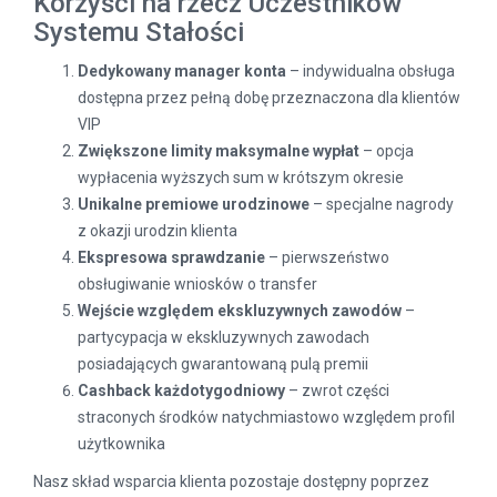
Korzyści na rzecz Uczestników
Systemu Stałości
Dedykowany manager konta
– indywidualna obsługa
dostępna przez pełną dobę przeznaczona dla klientów
VIP
Zwiększone limity maksymalne wypłat
– opcja
wypłacenia wyższych sum w krótszym okresie
Unikalne premiowe urodzinowe
– specjalne nagrody
z okazji urodzin klienta
Ekspresowa sprawdzanie
– pierwszeństwo
obsługiwanie wniosków o transfer
Wejście względem ekskluzywnych zawodów
–
partycypacja w ekskluzywnych zawodach
posiadających gwarantowaną pulą premii
Cashback każdotygodniowy
– zwrot części
straconych środków natychmiastowo względem profil
użytkownika
Nasz skład wsparcia klienta pozostaje dostępny poprzez