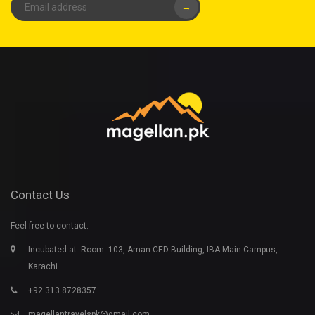
→
Contact Us
Feel free to contact.
Incubated at: Room: 103, Aman CED Building, IBA Main Campus,
Karachi
+92 313 8728357
magellantravelspk@gmail.com