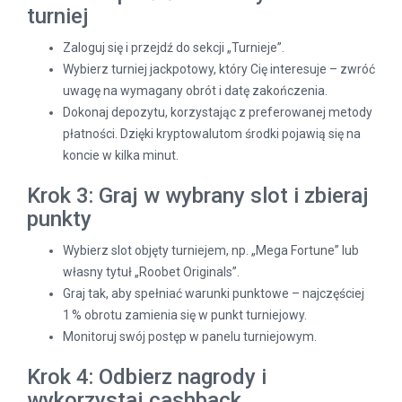
turniej
Zaloguj się i przejdź do sekcji „Turnieje”.
Wybierz turniej jackpotowy, który Cię interesuje – zwróć
uwagę na wymagany obrót i datę zakończenia.
Dokonaj depozytu, korzystając z preferowanej metody
płatności. Dzięki kryptowalutom środki pojawią się na
koncie w kilka minut.
Krok 3: Graj w wybrany slot i zbieraj
punkty
Wybierz slot objęty turniejem, np. „Mega Fortune” lub
własny tytuł „Roobet Originals”.
Graj tak, aby spełniać warunki punktowe – najczęściej
1 % obrotu zamienia się w punkt turniejowy.
Monitoruj swój postęp w panelu turniejowym.
Krok 4: Odbierz nagrody i
wykorzystaj cashback