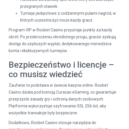
przegranych stawek.
Turnieje jackpotowe z codziennymi pulami nagród, w
których uczestniczyć może każdy gracz.
Program VIP w Roobet Casino przyznaje punkty za każdy
obrót. Po przekroczeniu określonego progu, gracze zyskują
dostęp do szybszych wypłat, dedykowanego menedżera
konta i ekskluzywnych turniejów.
Bezpieczeństwo i licencje –
co musisz wiedzieć
Zaufanie to podstawa w świecie kasyna online. Roobet
Casino działa pod licencją Curacao eGaming, co gwarantuje
przejrzyste zasady gry i ochronę danych osobowych.
Platforma wykorzystuje szyfrowanie SSL 256‑bit, aby
wszystkie transakcje były bezpieczne.
Dodatkowo, Roobet Casino stosuje narzędzia do