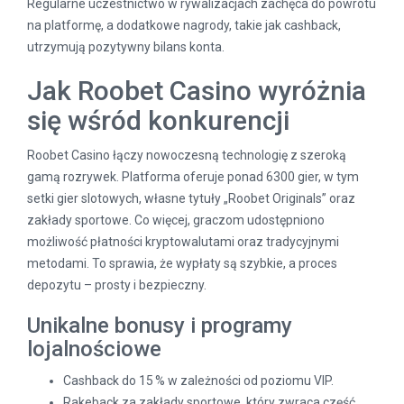
Regularne uczestnictwo w rywalizacjach zachęca do powrotu
na platformę, a dodatkowe nagrody, takie jak cashback,
utrzymują pozytywny bilans konta.
Jak Roobet Casino wyróżnia
się wśród konkurencji
Roobet Casino łączy nowoczesną technologię z szeroką
gamą rozrywek. Platforma oferuje ponad 6300 gier, w tym
setki gier slotowych, własne tytuły „Roobet Originals” oraz
zakłady sportowe. Co więcej, graczom udostępniono
możliwość płatności kryptowalutami oraz tradycyjnymi
metodami. To sprawia, że wypłaty są szybkie, a proces
depozytu – prosty i bezpieczny.
Unikalne bonusy i programy
lojalnościowe
Cashback do 15 % w zależności od poziomu VIP.
Rakeback za zakłady sportowe, który zwraca część