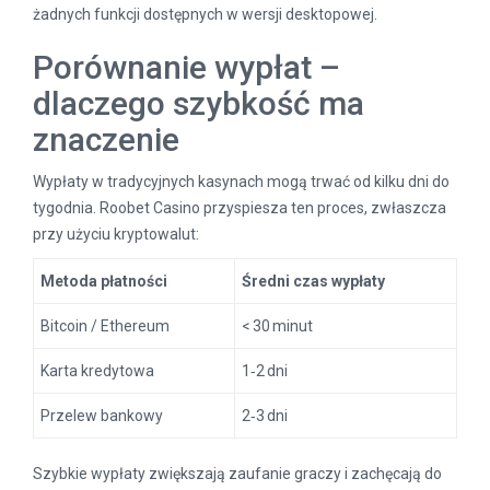
żadnych funkcji dostępnych w wersji desktopowej.
Porównanie wypłat –
dlaczego szybkość ma
znaczenie
Wypłaty w tradycyjnych kasynach mogą trwać od kilku dni do
tygodnia. Roobet Casino przyspiesza ten proces, zwłaszcza
przy użyciu kryptowalut:
Metoda płatności
Średni czas wypłaty
Bitcoin / Ethereum
< 30 minut
Karta kredytowa
1‑2 dni
Przelew bankowy
2‑3 dni
Szybkie wypłaty zwiększają zaufanie graczy i zachęcają do