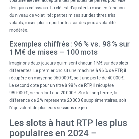
volatilité élevée, acceptant des périodes de pertes pour viser
des gains colossaux. La clé est d’ajuster la mise en fonction
du niveau de volatilité : petites mises sur des titres très
volatils, mises plus importantes sur des jeux à volatilité
modérée.
Exemples chiffrés : 96 % vs. 98 % sur
1 M€ de mises – 100 mots
Imaginons deux joueurs qui misent chacun 1 M€ sur des slots
différentes. Le premier choisit une machine à 96 % de RTP, il
récupère en moyenne 960 000 €, soit une perte de 40 000 €.
Le second opte pour un titre à 98 % de RTP, il récupère
980 000 €, ne perdant que 20 000 €. Sur le long terme, la
différence de 2 % représente 20 000 € supplémentaires, soit
l’équivalent de plusieurs sessions de jeu.
Les slots à haut RTP les plus
populaires en 2024 –