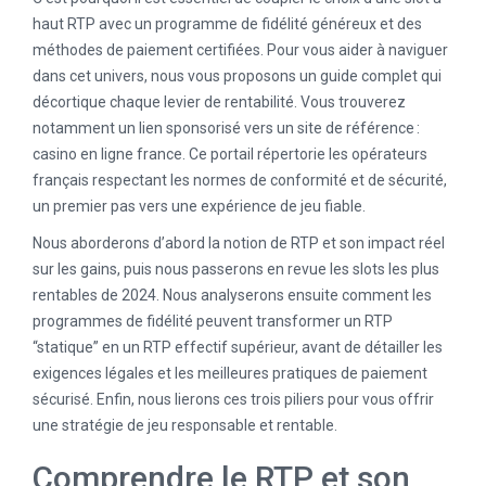
haut RTP avec un programme de fidélité généreux et des
méthodes de paiement certifiées. Pour vous aider à naviguer
dans cet univers, nous vous proposons un guide complet qui
décortique chaque levier de rentabilité. Vous trouverez
notamment un lien sponsorisé vers un site de référence :
casino en ligne france
. Ce portail répertorie les opérateurs
français respectant les normes de conformité et de sécurité,
un premier pas vers une expérience de jeu fiable.
Nous aborderons d’abord la notion de RTP et son impact réel
sur les gains, puis nous passerons en revue les slots les plus
rentables de 2024. Nous analyserons ensuite comment les
programmes de fidélité peuvent transformer un RTP
“statique” en un RTP effectif supérieur, avant de détailler les
exigences légales et les meilleures pratiques de paiement
sécurisé. Enfin, nous lierons ces trois piliers pour vous offrir
une stratégie de jeu responsable et rentable.
Comprendre le RTP et son