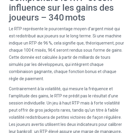
influence sur les gains des
joueurs – 340 mots
Le RTP représente le pourcentage moyen d’argent misé qui
est redistribué aux joueurs sur le long terme. Si une machine
indique un RTP de 96 %, cela signifie que, théoriquement, pour
chaque 100 € misés, 96 € seront rendus sous forme de gains.
Cette donnée est calculée à partir de milliards de tours
simulés par les développeurs, qui intègrent chaque
combinaison gagnante, chaque fonction bonus et chaque
règle de paiement.
Contrairement à la volatilité, qui mesure la fréquence et
l’amplitude des gains, le RTP ne prédit pas le résultat d’une
session individuelle. Un jeu à haut RTP mais à forte volatilité
peut offrir de gros jackpots rares, tandis qu’un titre à faible
volatilité redistribuera de petites victoires de façon régulière.
Les joueurs avertis utilisent les deux indicateurs pour calibrer
leur bankroll : un RTP élevé assure une marge de manœuvre,