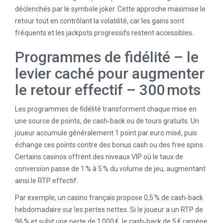
déclenchés par le symbole joker. Cette approche maximise le
retour tout en contrôlant la volatilité, car les gains sont
fréquents et les jackpots progressifs restent accessibles.
Programmes de fidélité – le
levier caché pour augmenter
le retour effectif – 300 mots
Les programmes de fidélité transforment chaque mise en
une source de points, de cash‑back ou de tours gratuits. Un
joueur accumule généralement 1 point par euro misé, puis
échange ces points contre des bonus cash ou des free spins.
Certains casinos offrent des niveaux VIP où le taux de
conversion passe de 1 % à 5 % du volume de jeu, augmentant
ainsi le RTP effectif.
Par exemple, un casino français propose 0,5 % de cash‑back
hebdomadaire sur les pertes nettes. Si le joueur a un RTP de
96 % et subit une perte de 1 000 €, le cash‑back de 5 € ramène