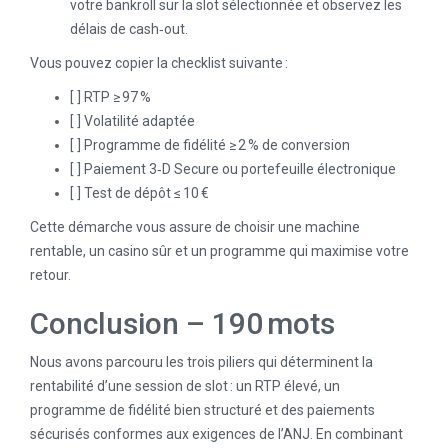
votre bankroll sur la slot sélectionnée et observez les
délais de cash‑out.
Vous pouvez copier la checklist suivante :
[ ] RTP ≥ 97 %
[ ] Volatilité adaptée
[ ] Programme de fidélité ≥ 2 % de conversion
[ ] Paiement 3‑D Secure ou portefeuille électronique
[ ] Test de dépôt ≤ 10 €
Cette démarche vous assure de choisir une machine
rentable, un casino sûr et un programme qui maximise votre
retour.
Conclusion – 190 mots
Nous avons parcouru les trois piliers qui déterminent la
rentabilité d’une session de slot : un RTP élevé, un
programme de fidélité bien structuré et des paiements
sécurisés conformes aux exigences de l’ANJ. En combinant