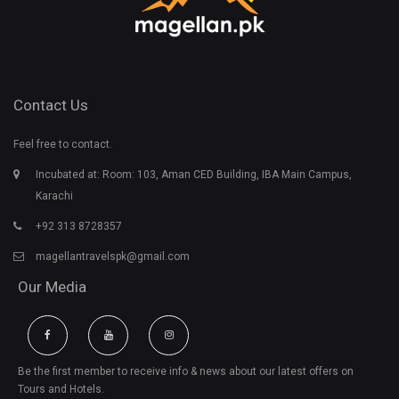
Contact Us
Feel free to contact.
Incubated at: Room: 103, Aman CED Building, IBA Main Campus,
Karachi
+92 313 8728357
magellantravelspk@gmail.com
Our Media
Be the first member to receive info & news about our latest offers on
Tours and Hotels.