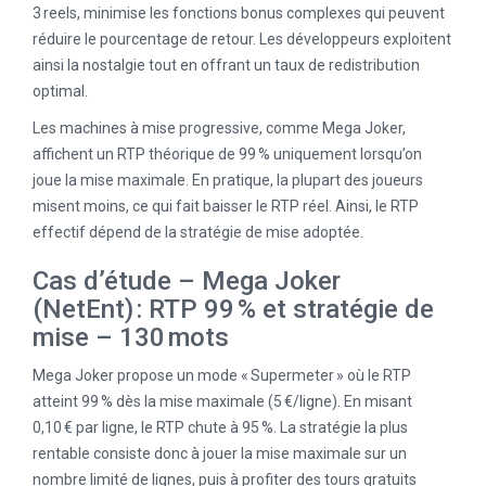
3 reels, minimise les fonctions bonus complexes qui peuvent
réduire le pourcentage de retour. Les développeurs exploitent
ainsi la nostalgie tout en offrant un taux de redistribution
optimal.
Les machines à mise progressive, comme Mega Joker,
affichent un RTP théorique de 99 % uniquement lorsqu’on
joue la mise maximale. En pratique, la plupart des joueurs
misent moins, ce qui fait baisser le RTP réel. Ainsi, le RTP
effectif dépend de la stratégie de mise adoptée.
Cas d’étude – Mega Joker
(NetEnt) : RTP 99 % et stratégie de
mise – 130 mots
Mega Joker propose un mode « Supermeter » où le RTP
atteint 99 % dès la mise maximale (5 €/ligne). En misant
0,10 € par ligne, le RTP chute à 95 %. La stratégie la plus
rentable consiste donc à jouer la mise maximale sur un
nombre limité de lignes, puis à profiter des tours gratuits