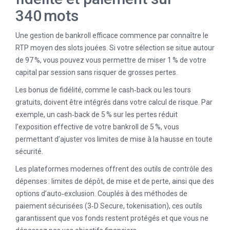
340 mots
Une gestion de bankroll efficace commence par connaître le
RTP moyen des slots jouées. Si votre sélection se situe autour
de 97 %, vous pouvez vous permettre de miser 1 % de votre
capital par session sans risquer de grosses pertes.
Les bonus de fidélité, comme le cash‑back ou les tours
gratuits, doivent être intégrés dans votre calcul de risque. Par
exemple, un cash‑back de 5 % sur les pertes réduit
l’exposition effective de votre bankroll de 5 %, vous
permettant d’ajuster vos limites de mise à la hausse en toute
sécurité.
Les plateformes modernes offrent des outils de contrôle des
dépenses : limites de dépôt, de mise et de perte, ainsi que des
options d’auto‑exclusion. Couplés à des méthodes de
paiement sécurisées (3‑D Secure, tokenisation), ces outils
garantissent que vos fonds restent protégés et que vous ne