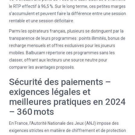
le RTP effectif à 96,5 %. Sur le long terme, ces petites marges
s’accumulent et peuvent faire la différence entre une session
rentable et une session déficitaire.
Parmi les opérateurs français, plusieurs se distinguent par la
transparence de leurs programmes : points illimités, bonus de
recharge mensuels et offres exclusives pour les joueurs
mobiles. Balbucam répertorie ces programmes sans les
classer, offrant aux lecteurs une source neutre pour
comparer les avantages proposés.
Sécurité des paiements –
exigences légales et
meilleures pratiques en 2024
– 360 mots
En France, l’Autorité Nationale des Jeux (ANJ) impose des
exigences strictes en matière de chiffrement et de protection