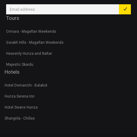
Tours
Ormara - Magellan Weekends
Gorakh Hills - Magellan Weekends
Heavenly Hunza and Naltar
Majestic Skardu
Hotels
Hotel Demanchi - Balakot
Hunza Serena Inn
Hotel Swans Hunza
Shangrila - Chillas