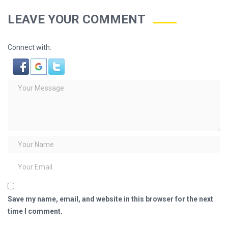
LEAVE YOUR COMMENT
Connect with:
Save my name, email, and website in this browser for the next
time I comment.