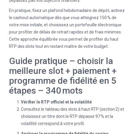
dépassez pas vos objectifs financiers.
En pratique, fixez un plafond hebdomadaire de dépôt, activez
le cashout automatique dès que vous atteignez 150 % de
votre mise initiale, et choisissez un portefeuille électronique
pour profiter de délais de retrait rapides et de frais minimes.
Cette approche équilibrée vous permet de profiter du haut
RTP des slots tout en restant maître de votre budget.
Guide pratique – choisir la
meilleure slot + paiement +
programme de fidélité en 5
étapes – 340 mots
Vérifier le RTP officiel et la volatilité
Consultez le tableau des slots à haut RTP (section 2) et
choisissez un titre dont le RTP dépasse 97 % et la
volatilité correspond à votre profil.
Analyser le programme de fidélité du casino