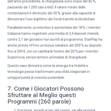
dell’anno precedente, le chargeback sono scese del 45 %,
passando da 1.200 casi a 660. Il valore medio delle
contestazioni è diminuito del 30 %, grazie alla capacità di
dimostrare l’uso legittimo dei fondi tramite la blockchain.
Parallelamente, la retention è aumentata del 18 %: i membri
Galassia hanno registrato una media di 3,4 depositi mensili,
contro 2,1 dei giocatori non iscritti al programma. StarPlay ha
anche potuto offrire un bonus natalizio del 200 % su depositi
fino a 500 €, con un cashback festivo del 20 % per i membri
Supernova, senza temere un’ondata di chargeback.
Questo caso dimostra come la sinergia tra fedeltà e
tecnologia possa trasformare una sfida stagionale in
un’opportunità di crescita sostenibile.
7. Come i Giocatori Possono
Sfruttare al Meglio questi
Programmi (260 parole)
Iscrizione: accedi al sito del casinò, vai alla sezione