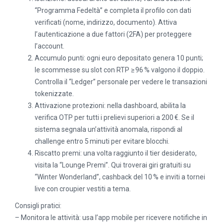
“Programma Fedeltà” e completa il profilo con dati
verificati (nome, indirizzo, documento). Attiva
l’autenticazione a due fattori (2FA) per proteggere
l’account.
Accumulo punti: ogni euro depositato genera 10 punti;
le scommesse su slot con RTP ≥ 96 % valgono il doppio.
Controlla il “Ledger” personale per vedere le transazioni
tokenizzate.
Attivazione protezioni: nella dashboard, abilita la
verifica OTP per tutti i prelievi superiori a 200 €. Se il
sistema segnala un’attività anomala, rispondi al
challenge entro 5 minuti per evitare blocchi.
Riscatto premi: una volta raggiunto il tier desiderato,
visita la “Lounge Premi”. Qui troverai giri gratuiti su
“Winter Wonderland”, cashback del 10 % e inviti a tornei
live con croupier vestiti a tema.
Consigli pratici:
– Monitora le attività: usa l’app mobile per ricevere notifiche in