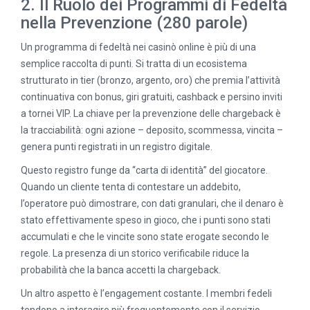
2. Il Ruolo dei Programmi di Fedeltà
nella Prevenzione (280 parole)
Un programma di fedeltà nei casinò online è più di una
semplice raccolta di punti. Si tratta di un ecosistema
strutturato in tier (bronzo, argento, oro) che premia l’attività
continuativa con bonus, giri gratuiti, cashback e persino inviti
a tornei VIP. La chiave per la prevenzione delle chargeback è
la tracciabilità: ogni azione – deposito, scommessa, vincita –
genera punti registrati in un registro digitale.
Questo registro funge da “carta di identità” del giocatore.
Quando un cliente tenta di contestare un addebito,
l’operatore può dimostrare, con dati granulari, che il denaro è
stato effettivamente speso in gioco, che i punti sono stati
accumulati e che le vincite sono state erogate secondo le
regole. La presenza di un storico verificabile riduce la
probabilità che la banca accetti la chargeback.
Un altro aspetto è l’engagement costante. I membri fedeli
tendono a interagire più frequentemente con il servizio