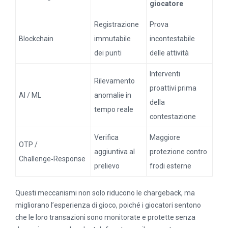
giocatore
Registrazione
Prova
Blockchain
immutabile
incontestabile
dei punti
delle attività
Interventi
Rilevamento
proattivi prima
AI / ML
anomalie in
della
tempo reale
contestazione
Verifica
Maggiore
OTP /
aggiuntiva al
protezione contro
Challenge‑Response
prelievo
frodi esterne
Questi meccanismi non solo riducono le chargeback, ma
migliorano l’esperienza di gioco, poiché i giocatori sentono
che le loro transazioni sono monitorate e protette senza