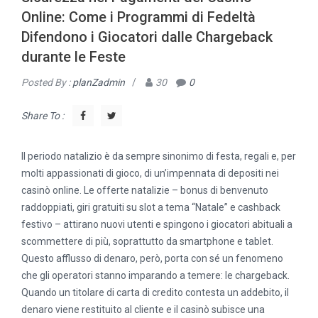
Online: Come i Programmi di Fedeltà
Difendono i Giocatori dalle Chargeback
durante le Feste
Posted By :
planZadmin
/
30
0
Share To :
Il periodo natalizio è da sempre sinonimo di festa, regali e, per
molti appassionati di gioco, di un’impennata di depositi nei
casinò online. Le offerte natalizie – bonus di benvenuto
raddoppiati, giri gratuiti su slot a tema “Natale” e cashback
festivo – attirano nuovi utenti e spingono i giocatori abituali a
scommettere di più, soprattutto da smartphone e tablet.
Questo afflusso di denaro, però, porta con sé un fenomeno
che gli operatori stanno imparando a temere: le chargeback.
Quando un titolare di carta di credito contesta un addebito, il
denaro viene restituito al cliente e il casinò subisce una