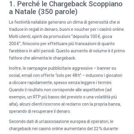
1. Perché le Chargeback Scoppiano
a Natale (350 parole)
Le festività natalizie generano un clima di generosità che si
traduce in regali in denaro, buoni e voucher per i casinò online.
Molti utenti, spinti da promozioni “deposita 100 €, gioca
200 €”, finiscono per effettuare più transazioni di quanto
farebbero in altri periodi. Questo aumento di volume è il primo
fattore che alimenta le chargeback.
Inoltre, le campagne pubblicitarie aggressive – banner su
social, email con offerte “solo per 48 h” – inducono i giocatori
a cliccare rapidamente, spesso senza leggere i termini.
Quando il risultato non corrisponde alle aspettative (ad
esempio, un RTP più basso del previsto o una volatilità più
alta), alcuni clienti ricorrono al reclamo con la propria banca,
sperando di recuperare il denaro.
Secondo dati di un’associazione europea di operatori, le
chargeback nei casinò online aumentano del 22 % durante