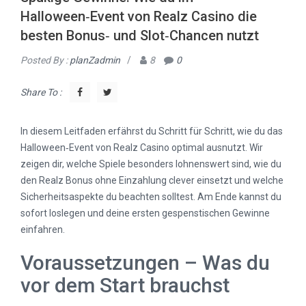
Halloween‑Event von Realz Casino die
besten Bonus‑ und Slot‑Chancen nutzt
Posted By :
planZadmin
/
8
0
Share To :
In diesem Leitfaden erfährst du Schritt für Schritt, wie du das
Halloween‑Event von Realz Casino optimal ausnutzt. Wir
zeigen dir, welche Spiele besonders lohnenswert sind, wie du
den Realz Bonus ohne Einzahlung clever einsetzt und welche
Sicherheitsaspekte du beachten solltest. Am Ende kannst du
sofort loslegen und deine ersten gespenstischen Gewinne
einfahren.
Voraussetzungen – Was du
vor dem Start brauchst