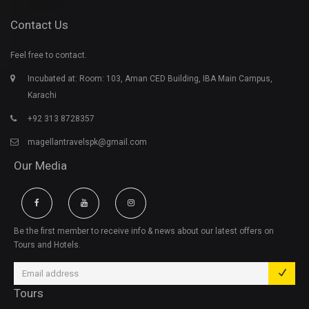
Contact Us
Feel free to contact.
Incubated at: Room: 103, Aman CED Building, IBA Main Campus,
Karachi
+92 313 8728357
magellantravelspk@gmail.com
Our Media
Be the first member to receive info & news about our latest offers on
Tours and Hotels.
Tours