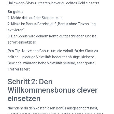
Halloween‑Slots zu testen, bevor du echtes Geld einsetzt.
So geht’s:
1. Melde dich auf der Startseite an.
2. Klicke im Bonus‑Bereich auf „Bonus ohne Einzahlung
aktivieren“.
3. Der Bonus wird deinem Konto gutgeschrieben und ist
sofort einsetzbar.
Pro Tip:
Nutze den Bonus, um die Volatilität der Slots zu
prüfen – niedrige Volatilität bedeutet häufige, kleinere
Gewinne, während hohe Volatilität seltene, aber große
Treffer liefert.
Schritt 2: Den
Willkommensbonus clever
einsetzen
Nachdem du den kostenlosen Bonus ausgeschöpft hast,