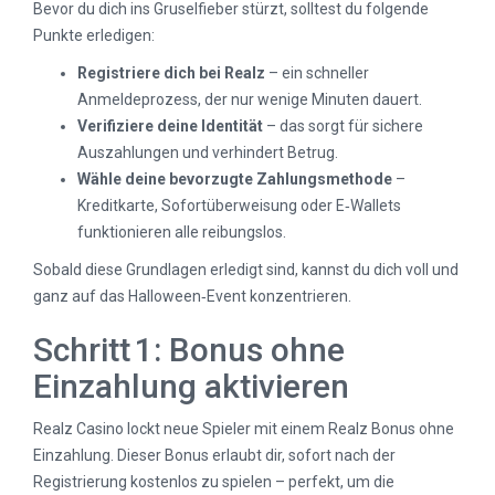
Bevor du dich ins Gruselfieber stürzt, solltest du folgende
Punkte erledigen:
Registriere dich bei Realz
– ein schneller
Anmeldeprozess, der nur wenige Minuten dauert.
Verifiziere deine Identität
– das sorgt für sichere
Auszahlungen und verhindert Betrug.
Wähle deine bevorzugte Zahlungsmethode
–
Kreditkarte, Sofortüberweisung oder E‑Wallets
funktionieren alle reibungslos.
Sobald diese Grundlagen erledigt sind, kannst du dich voll und
ganz auf das Halloween‑Event konzentrieren.
Schritt 1: Bonus ohne
Einzahlung aktivieren
Realz Casino lockt neue Spieler mit einem Realz Bonus ohne
Einzahlung. Dieser Bonus erlaubt dir, sofort nach der
Registrierung kostenlos zu spielen – perfekt, um die