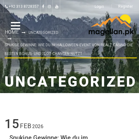
+92 313 8728357
Login
Register
HOME
UNCATEGORIZED
SPUKIGE GEWINNE: WIE DU IM HALLOWEEN‑EVENT VON REALZ CASINO DIE
BESTEN BONUS‑ UND SLOT‑CHANCEN NUTZT
UNCATEGORIZED
15
FEB
2026
Spukige Gewinne: Wie du im