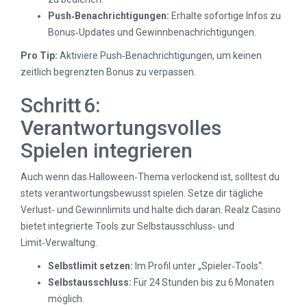
Push‑Benachrichtigungen:
Erhalte sofortige Infos zu
Bonus‑Updates und Gewinnbenachrichtigungen.
Pro Tip:
Aktiviere Push‑Benachrichtigungen, um keinen
zeitlich begrenzten Bonus zu verpassen.
Schritt 6:
Verantwortungsvolles
Spielen integrieren
Auch wenn das Halloween‑Thema verlockend ist, solltest du
stets verantwortungsbewusst spielen. Setze dir tägliche
Verlust‑ und Gewinnlimits und halte dich daran. Realz Casino
bietet integrierte Tools zur Selbstausschluss‑ und
Limit‑Verwaltung.
Selbstlimit setzen:
Im Profil unter „Spieler‑Tools“.
Selbstausschluss:
Für 24 Stunden bis zu 6 Monaten
möglich.