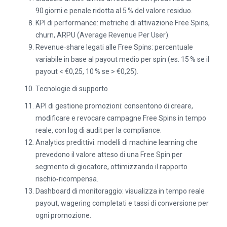
90 giorni e penale ridotta al 5 % del valore residuo.
KPI di performance: metriche di attivazione Free Spins,
churn, ARPU (Average Revenue Per User).
Revenue‑share legati alle Free Spins: percentuale
variabile in base al payout medio per spin (es. 15 % se il
payout < €0,25, 10 % se > €0,25).
Tecnologie di supporto
API di gestione promozioni: consentono di creare,
modificare e revocare campagne Free Spins in tempo
reale, con log di audit per la compliance.
Analytics predittivi: modelli di machine learning che
prevedono il valore atteso di una Free Spin per
segmento di giocatore, ottimizzando il rapporto
rischio‑ricompensa.
Dashboard di monitoraggio: visualizza in tempo reale
payout, wagering completati e tassi di conversione per
ogni promozione.