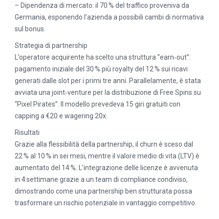
– Dipendenza di mercato: il 70 % del traffico proveniva da
Germania, esponendo l’azienda a possibili cambi di normativa
sul bonus.
Strategia di partnership
L’operatore acquirente ha scelto una struttura “earn‑out”:
pagamento iniziale del 30 % più royalty del 12 % sui ricavi
generati dalle slot per i primi tre anni. Parallelamente, è stata
avviata una joint‑venture per la distribuzione di Free Spins su
“Pixel Pirates”. Il modello prevedeva 15 giri gratuiti con
capping a €20 e wagering 20x.
Risultati
Grazie alla flessibilità della partnership, il churn è sceso dal
22 % al 10 % in sei mesi, mentre il valore medio di vita (LTV) è
aumentato del 14 %. L’integrazione delle licenze è avvenuta
in 4 settimane grazie a un team di compliance condiviso,
dimostrando come una partnership ben strutturata possa
trasformare un rischio potenziale in vantaggio competitivo.