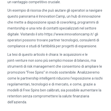
un vantaggio competitivo cruciale.
Un esempio di risorsa che può aiutare gli operatori a navigare
questo panorama è Innovation Camp, un hub di innovazione
che mette a disposizione spazi di coworking, programmi di
mentorship e una rete di contatti specializzati nel settore
digitale. Visitando il sito
https://www.innovationcamp.it/
gli
operatori possono trovare partner tecnologici, consulenti di
compliance e studi di fattibilità per progetti di espansione.
La tesi di questo articolo è chiara: le acquisizioni e le
joint‑venture non sono più semplici mosse di bilancio, ma
strumenti di risk management che consentono di ampliare le
promozioni “Free Spins” in modo sostenibile. Analizzeremo
come le partnership intelligenti riducono l’esposizione a rischi
regolamentari, tecnologici e di mercato, e come, grazie a
modelli di Free Spins ben calibrati, sia possibile aumentare la
retention senza compromettere la salute finanziaria
dell’azienda.