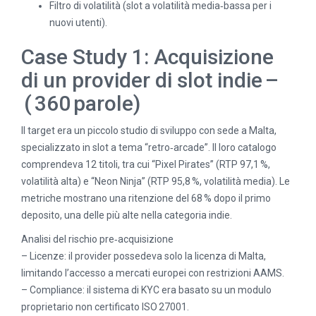
Filtro di volatilità (slot a volatilità media‑bassa per i
nuovi utenti).
Case Study 1: Acquisizione
di un provider di slot indie –
( 360 parole)
Il target era un piccolo studio di sviluppo con sede a Malta,
specializzato in slot a tema “retro‑arcade”. Il loro catalogo
comprendeva 12 titoli, tra cui “Pixel Pirates” (RTP 97,1 %,
volatilità alta) e “Neon Ninja” (RTP 95,8 %, volatilità media). Le
metriche mostrano una ritenzione del 68 % dopo il primo
deposito, una delle più alte nella categoria indie.
Analisi del rischio pre‑acquisizione
– Licenze: il provider possedeva solo la licenza di Malta,
limitando l’accesso a mercati europei con restrizioni AAMS.
– Compliance: il sistema di KYC era basato su un modulo
proprietario non certificato ISO 27001.