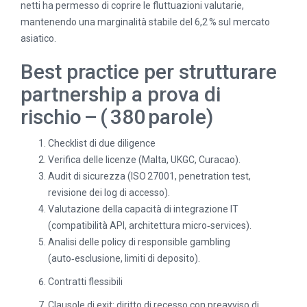
netti ha permesso di coprire le fluttuazioni valutarie,
mantenendo una marginalità stabile del 6,2 % sul mercato
asiatico.
Best practice per strutturare
partnership a prova di
rischio – ( 380 parole)
Checklist di due diligence
Verifica delle licenze (Malta, UKGC, Curacao).
Audit di sicurezza (ISO 27001, penetration test,
revisione dei log di accesso).
Valutazione della capacità di integrazione IT
(compatibilità API, architettura micro‑services).
Analisi delle policy di responsible gambling
(auto‑esclusione, limiti di deposito).
Contratti flessibili
Clausole di exit: diritto di recesso con preavviso di