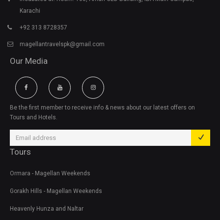
Karachi
+92 313 8728357
magellantravelspk@gmail.com
Our Media
Be the first member to receive info & news about our latest offers on
Tours and Hotels.
Tours
Ormara - Magellan Weekends
Gorakh Hills - Magellan Weekends
Heavenly Hunza and Naltar