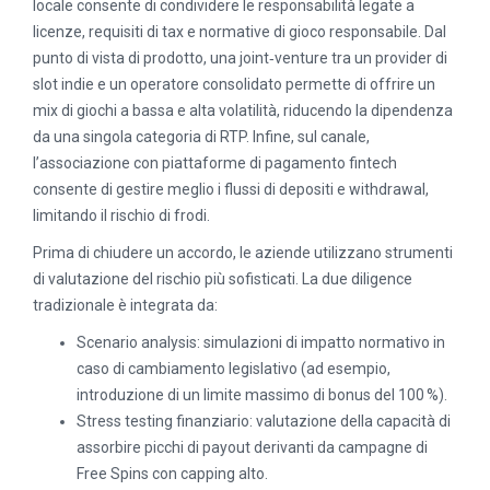
locale consente di condividere le responsabilità legate a
licenze, requisiti di tax e normative di gioco responsabile. Dal
punto di vista di prodotto, una joint‑venture tra un provider di
slot indie e un operatore consolidato permette di offrire un
mix di giochi a bassa e alta volatilità, riducendo la dipendenza
da una singola categoria di RTP. Infine, sul canale,
l’associazione con piattaforme di pagamento fintech
consente di gestire meglio i flussi di depositi e withdrawal,
limitando il rischio di frodi.
Prima di chiudere un accordo, le aziende utilizzano strumenti
di valutazione del rischio più sofisticati. La due diligence
tradizionale è integrata da:
Scenario analysis: simulazioni di impatto normativo in
caso di cambiamento legislativo (ad esempio,
introduzione di un limite massimo di bonus del 100 %).
Stress testing finanziario: valutazione della capacità di
assorbire picchi di payout derivanti da campagne di
Free Spins con capping alto.