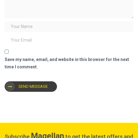
Save my name, email, and website in this browser for the next
time I comment.
SEND MESSAGE
Magellan
Subscribe
to get the latest offers and