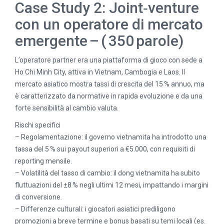
Case Study 2: Joint‑venture
con un operatore di mercato
emergente – ( 350 parole)
L’operatore partner era una piattaforma di gioco con sede a
Ho Chi Minh City, attiva in Vietnam, Cambogia e Laos. Il
mercato asiatico mostra tassi di crescita del 15 % annuo, ma
è caratterizzato da normative in rapida evoluzione e da una
forte sensibilità al cambio valuta.
Rischi specifici
– Regolamentazione: il governo vietnamita ha introdotto una
tassa del 5 % sui payout superiori a €5.000, con requisiti di
reporting mensile.
– Volatilità del tasso di cambio: il dong vietnamita ha subito
fluttuazioni del ±8 % negli ultimi 12 mesi, impattando i margini
di conversione.
– Differenze culturali: i giocatori asiatici prediligono
promozioni a breve termine e bonus basati su temi locali (es.