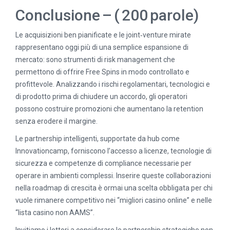
Conclusione – ( 200 parole)
Le acquisizioni ben pianificate e le joint‑venture mirate
rappresentano oggi più di una semplice espansione di
mercato: sono strumenti di risk management che
permettono di offrire Free Spins in modo controllato e
profittevole. Analizzando i rischi regolamentari, tecnologici e
di prodotto prima di chiudere un accordo, gli operatori
possono costruire promozioni che aumentano la retention
senza erodere il margine.
Le partnership intelligenti, supportate da hub come
Innovationcamp, forniscono l’accesso a licenze, tecnologie di
sicurezza e competenze di compliance necessarie per
operare in ambienti complessi. Inserire queste collaborazioni
nella roadmap di crescita è ormai una scelta obbligata per chi
vuole rimanere competitivo nei “migliori casino online” e nelle
“lista casino non AAMS”.
Invitiamo i lettori a considerare le partnership strategiche non