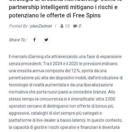
partnership intelligenti mitigano i rischi e
potenziano le offerte di Free Spins
Posted By :
planZadmin
/
10
0
Share To :
Il mercato iGaming sta attraversando una fase di espansione
senza precedenti. Tra il 2024 e il 2025 le previsioni indicano
una crescita annua composta del 12 %, spinta da una
penetrazione più alta dei dispositivi mobili, dall’introduzione di
tecnologie di realtà aumentata e da una liberalizzazione
normativa che porta nuovi paesi a concedere licenze. Allo
stesso tempo la concorrenza si è intensificata: oltre 2 000
operatori cercano di distinguersi con offerte di bonus più
aggressive, cataloghi di slot sempre più variegati e
piattaforme di live‑dealer a basso latency. In questo contesto,
la capacità di gestire i rischi operativi e finanziari è diventata