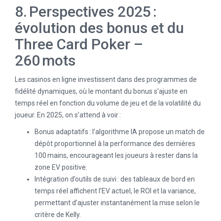
8. Perspectives 2025 :
évolution des bonus et du
Three Card Poker –
260 mots
Les casinos en ligne investissent dans des programmes de
fidélité dynamiques, où le montant du bonus s’ajuste en
temps réel en fonction du volume de jeu et de la volatilité du
joueur. En 2025, on s’attend à voir :
Bonus adaptatifs : l’algorithme IA propose un match de
dépôt proportionnel à la performance des dernières
100 mains, encourageant les joueurs à rester dans la
zone EV positive.
Intégration d’outils de suivi : des tableaux de bord en
temps réel affichent l’EV actuel, le ROI et la variance,
permettant d’ajuster instantanément la mise selon le
critère de Kelly.