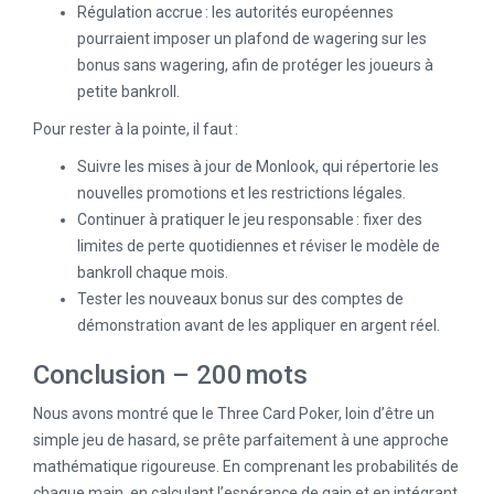
Régulation accrue : les autorités européennes
pourraient imposer un plafond de wagering sur les
bonus sans wagering, afin de protéger les joueurs à
petite bankroll.
Pour rester à la pointe, il faut :
Suivre les mises à jour de Monlook, qui répertorie les
nouvelles promotions et les restrictions légales.
Continuer à pratiquer le jeu responsable : fixer des
limites de perte quotidiennes et réviser le modèle de
bankroll chaque mois.
Tester les nouveaux bonus sur des comptes de
démonstration avant de les appliquer en argent réel.
Conclusion – 200 mots
Nous avons montré que le Three Card Poker, loin d’être un
simple jeu de hasard, se prête parfaitement à une approche
mathématique rigoureuse. En comprenant les probabilités de
chaque main, en calculant l’espérance de gain et en intégrant