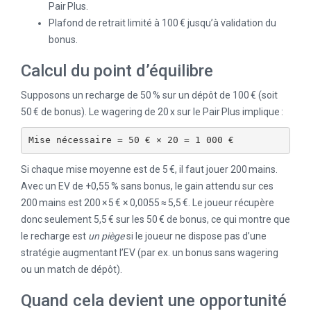
Pair Plus.
Plafond de retrait limité à 100 € jusqu’à validation du
bonus.
Calcul du point d’équilibre
Supposons un recharge de 50 % sur un dépôt de 100 € (soit
50 € de bonus). Le wagering de 20 x sur le Pair Plus implique :
Si chaque mise moyenne est de 5 €, il faut jouer 200 mains.
Avec un EV de +0,55 % sans bonus, le gain attendu sur ces
200 mains est 200 × 5 € × 0,0055 ≈ 5,5 €. Le joueur récupère
donc seulement 5,5 € sur les 50 € de bonus, ce qui montre que
le recharge est
un piège
si le joueur ne dispose pas d’une
stratégie augmentant l’EV (par ex. un bonus sans wagering
ou un match de dépôt).
Quand cela devient une opportunité