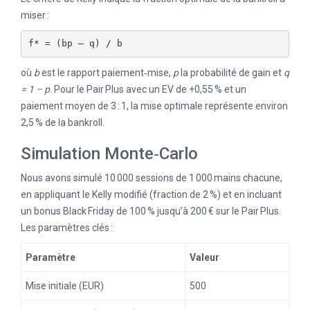
miser :
où
b
est le rapport paiement‑mise,
p
la probabilité de gain et
q
= 1 – p
. Pour le Pair Plus avec un EV de +0,55 % et un
paiement moyen de 3 : 1, la mise optimale représente environ
2,5 % de la bankroll.
Simulation Monte‑Carlo
Nous avons simulé 10 000 sessions de 1 000 mains chacune,
en appliquant le Kelly modifié (fraction de 2 %) et en incluant
un bonus Black Friday de 100 % jusqu’à 200 € sur le Pair Plus.
Les paramètres clés :
Paramètre
Valeur
Mise initiale (EUR)
500