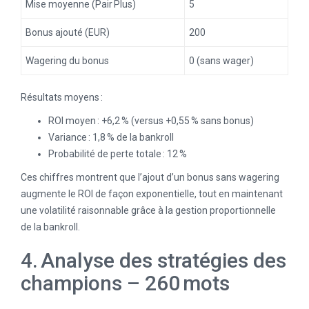
Mise moyenne (Pair Plus)
5
Bonus ajouté (EUR)
200
Wagering du bonus
0 (sans wager)
Résultats moyens :
ROI moyen : +6,2 % (versus +0,55 % sans bonus)
Variance : 1,8 % de la bankroll
Probabilité de perte totale : 12 %
Ces chiffres montrent que l’ajout d’un bonus sans wagering
augmente le ROI de façon exponentielle, tout en maintenant
une volatilité raisonnable grâce à la gestion proportionnelle
de la bankroll.
4. Analyse des stratégies des
champions – 260 mots