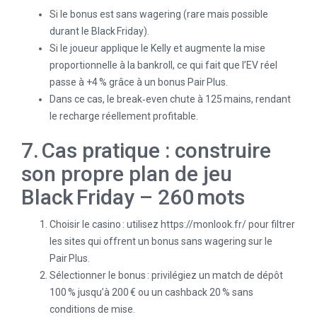
Si le bonus est sans wagering (rare mais possible
durant le Black Friday).
Si le joueur applique le Kelly et augmente la mise
proportionnelle à la bankroll, ce qui fait que l’EV réel
passe à +4 % grâce à un bonus Pair Plus.
Dans ce cas, le break‑even chute à 125 mains, rendant
le recharge réellement profitable.
7. Cas pratique : construire
son propre plan de jeu
Black Friday – 260 mots
Choisir le casino : utilisez https://monlook.fr/ pour filtrer
les sites qui offrent un bonus sans wagering sur le
Pair Plus.
Sélectionner le bonus : privilégiez un match de dépôt
100 % jusqu’à 200 € ou un cashback 20 % sans
conditions de mise.