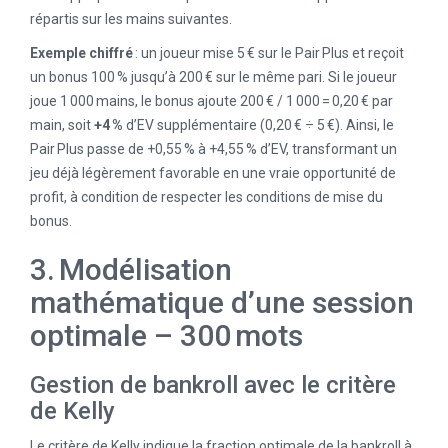
répartis sur les mains suivantes.
Exemple chiffré
: un joueur mise 5 € sur le Pair Plus et reçoit
un bonus 100 % jusqu’à 200 € sur le même pari. Si le joueur
joue 1 000 mains, le bonus ajoute 200 € / 1 000 = 0,20 € par
main, soit
+4 %
d’EV supplémentaire (0,20 € ÷ 5 €). Ainsi, le
Pair Plus passe de +0,55 % à +4,55 % d’EV, transformant un
jeu déjà légèrement favorable en une vraie opportunité de
profit, à condition de respecter les conditions de mise du
bonus.
3. Modélisation
mathématique d’une session
optimale – 300 mots
Gestion de bankroll avec le critère
de Kelly
Le critère de Kelly indique la fraction optimale de la bankroll à