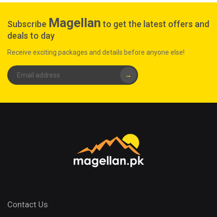
Magellan
Subscribe
to get the latest offers and
deals to day
Receive exciting packages and details before anyone else!
→
Contact Us