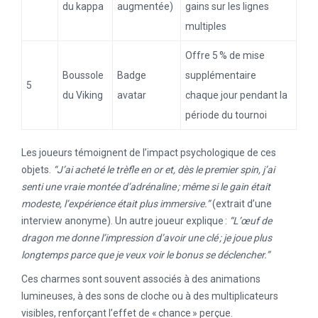
du kappa
augmentée)
gains sur les lignes
multiples
Offre 5 % de mise
Boussole
Badge
supplémentaire
5
du Viking
avatar
chaque jour pendant la
période du tournoi
Les joueurs témoignent de l’impact psychologique de ces
objets.
“J’ai acheté le trèfle en or et, dès le premier spin, j’ai
senti une vraie montée d’adrénaline ; même si le gain était
modeste, l’expérience était plus immersive.”
(extrait d’une
interview anonyme). Un autre joueur explique :
“L’œuf de
dragon me donne l’impression d’avoir une clé ; je joue plus
longtemps parce que je veux voir le bonus se déclencher.”
Ces charmes sont souvent associés à des animations
lumineuses, à des sons de cloche ou à des multiplicateurs
visibles, renforçant l’effet de « chance » perçue.