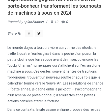
porte‑bonheur transforment les tournoats
de machines à sous en 2024
Posted By :
planZadmin
/
12
0
Share To :
Le monde du jeu a toujours vibré au rythme des rituels : le
trèfle à quatre feuilles glissé dans la poche d’un joueur, la
petite cloche que l’on secoue avant de miser, ou encore les
“Lucky Charms” numériques qui s’affichent sur l’écran d’une
machine à sous. Ces gestes, souvent hérités de traditions
folkloriques, trouvent un nouveau souffle chaque fois que le
calendrier tourne vers le Nouvel An. Les résolutions de chance
– “cette année, je gagne enfin le jackpot” – s’accompagnent
d’un arsenal de porte‑bonheur, d’amulettes et de petites
actions censées attirer la fortune.
Dans ce contexte, le site
casino en ligne
propose des revues