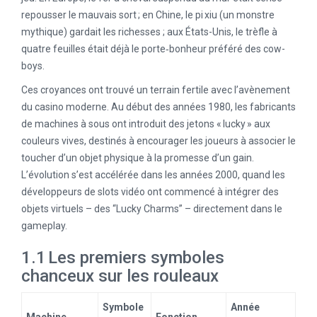
repousser le mauvais sort ; en Chine, le pi xiu (un monstre
mythique) gardait les richesses ; aux États-Unis, le trèfle à
quatre feuilles était déjà le porte‑bonheur préféré des cow-
boys.
Ces croyances ont trouvé un terrain fertile avec l’avènement
du casino moderne. Au début des années 1980, les fabricants
de machines à sous ont introduit des jetons « lucky » aux
couleurs vives, destinés à encourager les joueurs à associer le
toucher d’un objet physique à la promesse d’un gain.
L’évolution s’est accélérée dans les années 2000, quand les
développeurs de slots vidéo ont commencé à intégrer des
objets virtuels – des “Lucky Charms” – directement dans le
gameplay.
1.1 Les premiers symboles
chanceux sur les rouleaux
Symbole
Année
Machine
Fonction