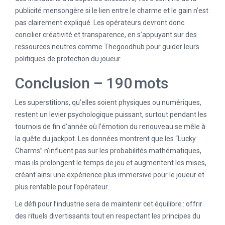
publicité mensongère si le lien entre le charme et le gain n’est
pas clairement expliqué. Les opérateurs devront donc
concilier créativité et transparence, en s’appuyant sur des
ressources neutres comme Thegoodhub pour guider leurs
politiques de protection du joueur.
Conclusion – 190 mots
Les superstitions, qu’elles soient physiques ou numériques,
restent un levier psychologique puissant, surtout pendant les
tournois de fin d’année où l’émotion du renouveau se mêle à
la quête du jackpot. Les données montrent que les “Lucky
Charms” n’influent pas sur les probabilités mathématiques,
mais ils prolongent le temps de jeu et augmentent les mises,
créant ainsi une expérience plus immersive pour le joueur et
plus rentable pour l’opérateur.
Le défi pour l’industrie sera de maintenir cet équilibre : offrir
des rituels divertissants tout en respectant les principes du