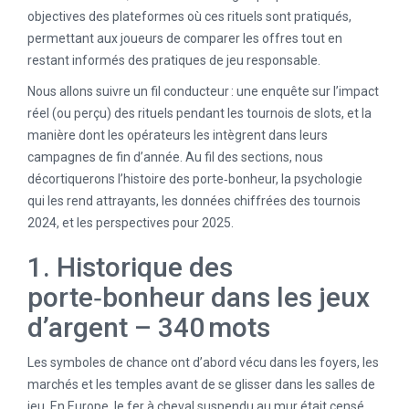
objectives des plateformes où ces rituels sont pratiqués,
permettant aux joueurs de comparer les offres tout en
restant informés des pratiques de jeu responsable.
Nous allons suivre un fil conducteur : une enquête sur l’impact
réel (ou perçu) des rituels pendant les tournois de slots, et la
manière dont les opérateurs les intègrent dans leurs
campagnes de fin d’année. Au fil des sections, nous
décortiquerons l’histoire des porte‑bonheur, la psychologie
qui les rend attrayants, les données chiffrées des tournois
2024, et les perspectives pour 2025.
1. Historique des
porte‑bonheur dans les jeux
d’argent – 340 mots
Les symboles de chance ont d’abord vécu dans les foyers, les
marchés et les temples avant de se glisser dans les salles de
jeu. En Europe, le fer à cheval suspendu au mur était censé