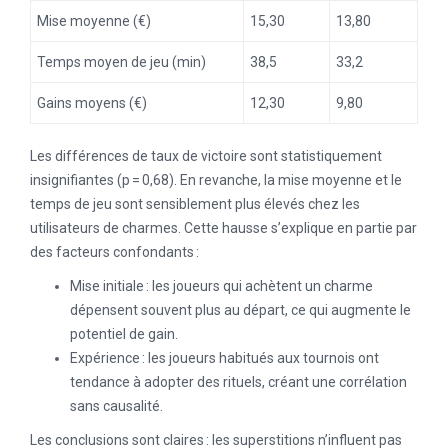
Mise moyenne (€)
15,30
13,80
Temps moyen de jeu (min)
38,5
33,2
Gains moyens (€)
12,30
9,80
Les différences de taux de victoire sont statistiquement
insignifiantes (p = 0,68). En revanche, la mise moyenne et le
temps de jeu sont sensiblement plus élevés chez les
utilisateurs de charmes. Cette hausse s’explique en partie par
des facteurs confondants :
Mise initiale : les joueurs qui achètent un charme
dépensent souvent plus au départ, ce qui augmente le
potentiel de gain.
Expérience : les joueurs habitués aux tournois ont
tendance à adopter des rituels, créant une corrélation
sans causalité.
Les conclusions sont claires : les superstitions n’influent pas