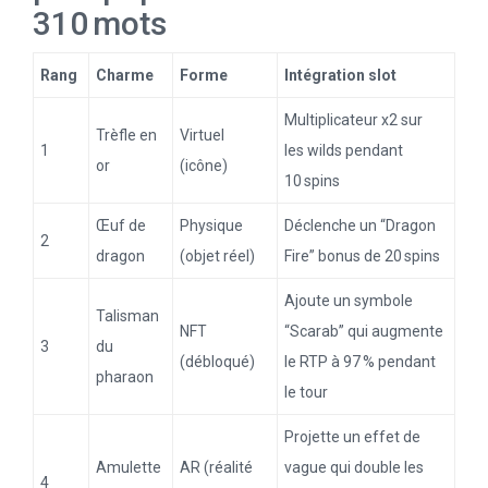
310 mots
Rang
Charme
Forme
Intégration slot
Multiplicateur x2 sur
Trèfle en
Virtuel
1
les wilds pendant
or
(icône)
10 spins
Œuf de
Physique
Déclenche un “Dragon
2
dragon
(objet réel)
Fire” bonus de 20 spins
Ajoute un symbole
Talisman
NFT
“Scarab” qui augmente
3
du
(débloqué)
le RTP à 97 % pendant
pharaon
le tour
Projette un effet de
Amulette
AR (réalité
vague qui double les
4