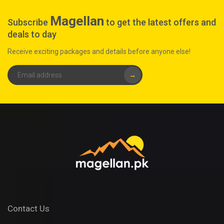
Magellan
Subscribe
to get the latest offers and
deals to day
Receive exciting packages and details before anyone else!
→
Contact Us