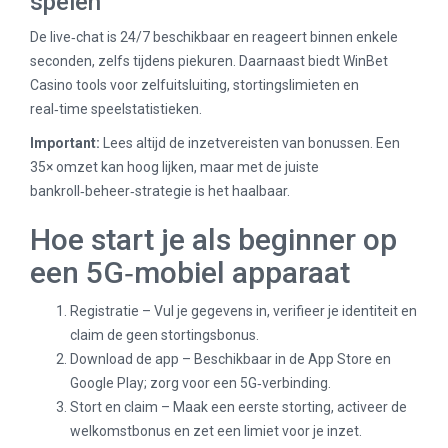
spelen
De live‑chat is 24/7 beschikbaar en reageert binnen enkele
seconden, zelfs tijdens piekuren. Daarnaast biedt WinBet
Casino tools voor zelfuitsluiting, stortingslimieten en
real‑time speelstatistieken.
Important:
Lees altijd de inzetvereisten van bonussen. Een
35× omzet kan hoog lijken, maar met de juiste
bankroll‑beheer‑strategie is het haalbaar.
Hoe start je als beginner op
een 5G‑mobiel apparaat
Registratie – Vul je gegevens in, verifieer je identiteit en
claim de geen stortingsbonus.
Download de app – Beschikbaar in de App Store en
Google Play; zorg voor een 5G‑verbinding.
Stort en claim – Maak een eerste storting, activeer de
welkomstbonus en zet een limiet voor je inzet.