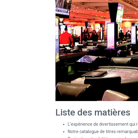
Liste des matières
L’expérience de divertissement qui r
Notre catalogue de titres remarquab