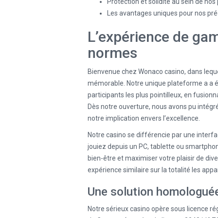
Protection et solidité au sein de nos
Les avantages uniques pour nos pré
L’expérience de gam
normes
Bienvenue chez
Wonaco casino
, dans leq
mémorable. Notre unique plateforme a a é
participants les plus pointilleux, en fusi
Dès notre ouverture, nous avons pu intégré d
notre implication envers l’excellence.
Notre casino se différencie par une interfa
jouiez depuis un PC, tablette ou smartpho
bien-être et maximiser votre plaisir de di
expérience similaire sur la totalité les appa
Une solution homologuée
Notre sérieux casino opère sous licence ré