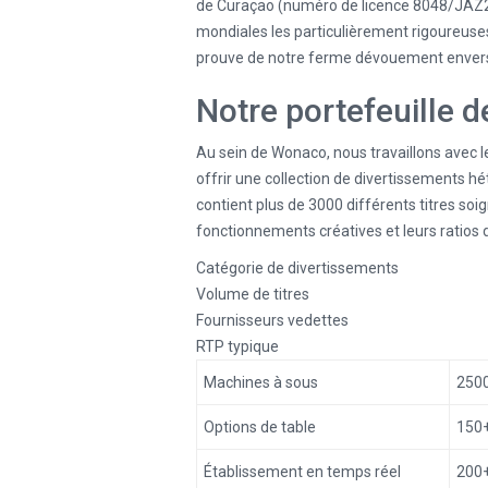
de Curaçao (numéro de licence 8048/JAZ20
mondiales les particulièrement rigoureuse
prouve de notre ferme dévouement envers u
Notre portefeuille 
Au sein de Wonaco, nous travaillons avec 
offrir une collection de divertissements 
contient plus de 3000 différents titres soi
fonctionnements créatives et leurs ratios 
Catégorie de divertissements
Volume de titres
Fournisseurs vedettes
RTP typique
Machines à sous
250
Options de table
150
Établissement en temps réel
200