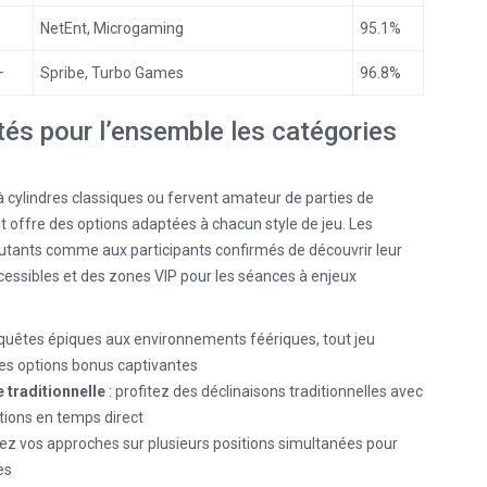
NetEnt, Microgaming
95.1%
+
Spribe, Turbo Games
96.8%
és pour l’ensemble les catégories
cylindres classiques ou fervent amateur de parties de
t offre des options adaptées à chacun style de jeu. Les
butants comme aux participants confirmés de découvrir leur
cessibles et des zones VIP pour les séances à enjeux
 quêtes épiques aux environnements féériques, tout jeu
es options bonus captivantes
 traditionnelle
: profitez des déclinaisons traditionnelles avec
tions en temps direct
ez vos approches sur plusieurs positions simultanées pour
es