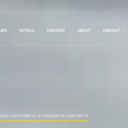
URS
HOTELS
CAR RENT
ABOUT
CONTACT
DÉALE PLATEFORME DE JEU PREMIUM EN LIGNE DIRECTE