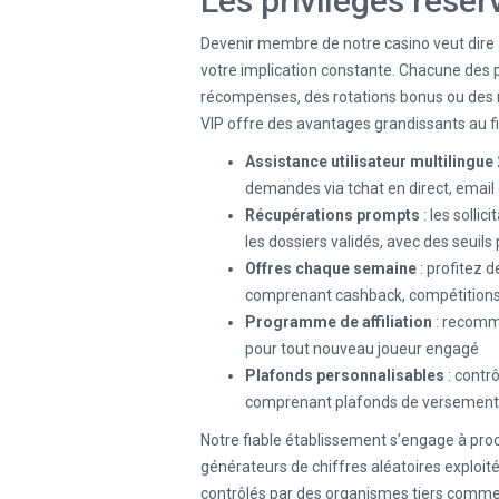
Les privilèges rése
Devenir membre de notre casino veut dire av
votre implication constante. Chacune des 
récompenses, des rotations bonus ou des 
VIP offre des avantages grandissants au f
Assistance utilisateur multilingue
demandes via tchat en direct, email
Récupérations prompts
: les solli
les dossiers validés, avec des seuils
Offres chaque semaine
: profitez 
comprenant cashback, compétitions 
Programme de affiliation
: recomm
pour tout nouveau joueur engagé
Plafonds personnalisables
: contr
comprenant plafonds de versement e
Notre fiable établissement s’engage à pro
générateurs de chiffres aléatoires exploi
contrôlés par des organismes tiers comme 